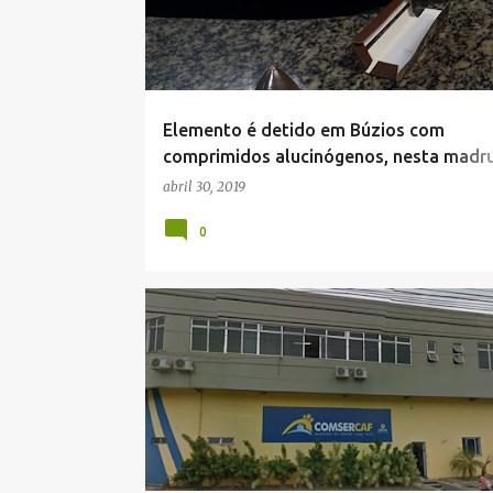
Elemento é detido em Búzios com
comprimidos alucinógenos, nesta madr
de terça feira (30).
abril 30, 2019
0
NOTÍCIAS DE CABO FRIO