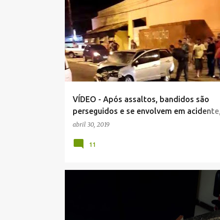
NOTÍCIAS POLICIAIS .
VÍDEO - Após assaltos, bandidos são
perseguidos e se envolvem em acidente
Araruama.
abril 30, 2019
11
NOTÍCIAS POLICIAIS .