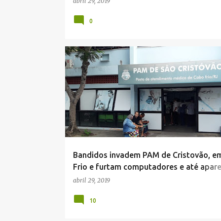
abril 29, 2019
0
NOTÍCIAS DE CABO FRIO
Bandidos invadem PAM de Cristovão, e
Frio e furtam computadores e até apar
ar condicionado.
abril 29, 2019
10