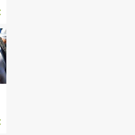
128
novembro 2014
156
dezembro 2014
135
janeiro 2015
254
fevereiro 2015
300
março 2015
214
abril 2015
247
maio 2015
261
junho 2015
225
julho 2015
212
agosto 2015
214
setembro 2015
202
outubro 2015