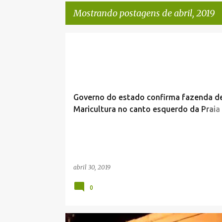
Mostrando postagens de abril, 2019
P
NOTÍCIAS DE CABO FRIO
o
s
t
Governo do estado confirma fazenda d
a
Maricultura no canto esquerdo da Praia
g
Peró, em Cabo Frio.
e
n
s
abril 30, 2019
0