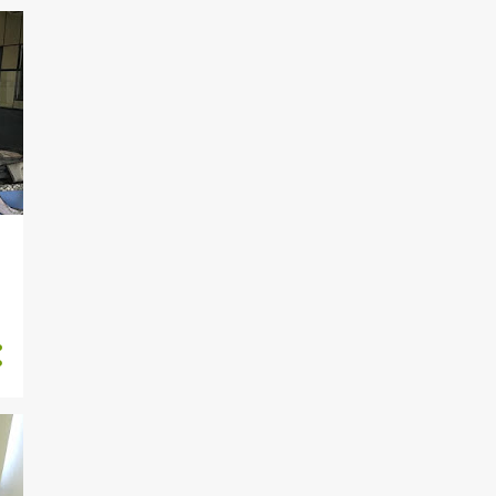
225
novembro 2015
245
dezembro 2015
182
janeiro 2016
205
fevereiro 2016
184
março 2016
152
abril 2016
186
maio 2016
221
junho 2016
191
julho 2016
183
agosto 2016
168
setembro 2016
171
outubro 2016
129
novembro 2016