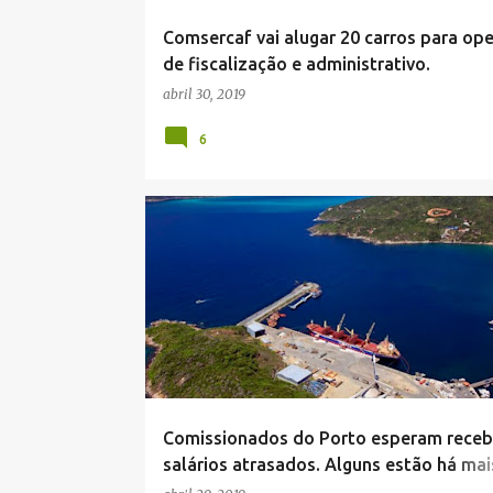
Comsercaf vai alugar 20 carros para op
de fiscalização e administrativo.
abril 30, 2019
6
NOTÍCIA DE ARRAIAL DO CABO
Comissionados do Porto esperam receb
salários atrasados. Alguns estão há mai
meses sem receber, em Arraial.