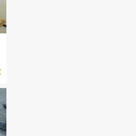
195
dezembro 2016
312
janeiro 2017
298
fevereiro 2017
269
março 2017
201
abril 2017
250
maio 2017
252
junho 2017
252
julho 2017
231
agosto 2017
215
setembro 2017
222
outubro 2017
183
novembro 2017
199
dezembro 2017