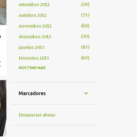
28
setembro 2012
55
outubro 2012
68
novembro 2012
a
70
dezembro 2012
85
janeiro 2013
69
fevereiro 2013
MOSTRAR MAIS
76
março 2013
34
abril 2013
105
maio 2013
Marcadores
113
junho 2013
117
julho 2013
Denunciar abuso
125
agosto 2013
138
setembro 2013