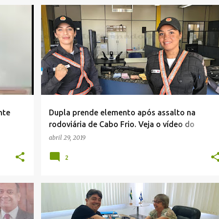
NOTÍCIAS POLICIAIS .
nte
Dupla prende elemento após assalto na
rodoviária de Cabo Frio. Veja o vídeo do
assalto.
abril 29, 2019
2
NOTÍCIAS DE CABO FRIO