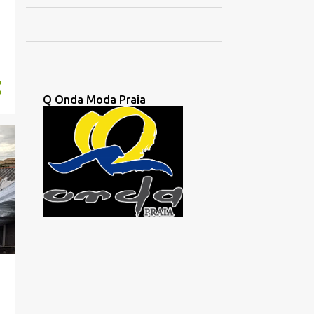
154
outubro 2013
132
novembro 2013
121
dezembro 2013
221
janeiro 2014
Q Onda Moda Praia
201
fevereiro 2014
168
março 2014
171
abril 2014
185
maio 2014
161
junho 2014
170
julho 2014
172
agosto 2014
168
setembro 2014
157
outubro 2014