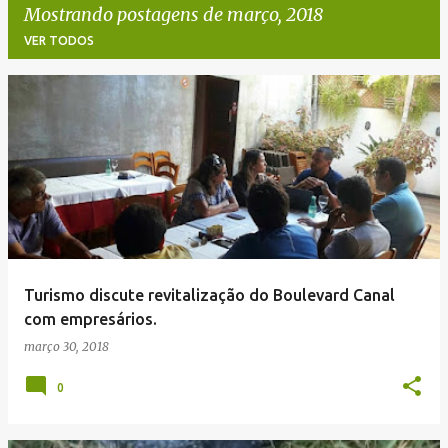
Mostrando postagens de março, 2018
VER TODOS
P
o
s
t
a
g
e
Turismo discute revitalização do Boulevard Canal
n
com empresários.
s
março 30, 2018
0