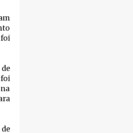
de fogo por volta das 14 horas de domingo
(30). Segundo informações, a vítima foi
ram
identificada como Adrian Rodrigues, de 26
anos. Ele estava na Praia do Pontal do Peró,
nto
em Cabo Frio, quando elementos armados
foi
foram em sua direção e atiraram, sem a
preocupação com pessoas que também
frequentavam o local . O homem foi
atingido no tórax e também na coxa. Os
 de
criminosos fugiram logo em seguida.
Populares socorreram a vítima que foi
foi
levada em um automóvel, voyage branco,
 na
para a cidade de Búzios, onde chegaram
pedindo ajuda, deixaram a vítima baleada e
ara
foram embora, sem se identificar. O jovem
ainda chegou com vida, mas não resistiu aos
ferimentos e foi a óbito. A ocorrência foi
registrada na 127ª Dp. Os policiais estão
 de
investigando para saber o que gerou esta