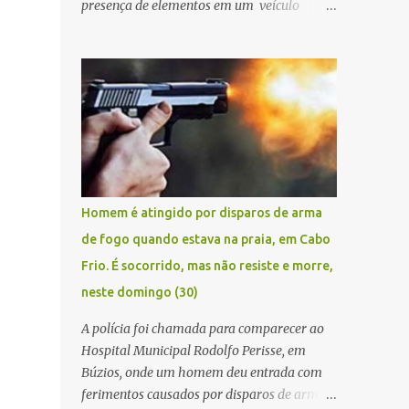
presença de elementos em um veículo
Renault Kwid, cometendo extorsões a
empresários e comerciantes, na cidade de
Búzios, na manhã de sexta feira (05). De
posse da placa do carro, a equipe da Civil
conseguiu aborda los na Estrada de Guriri
quanto tentavam fugir da cidade Buziana.
Um dos detidos é policial civil e este foi
baleado na perna na troca de tiros . Na
ocorrência, três armas, pistolas e uma
Homem é atingido por disparos de arma
réplica de fuzil, foram apreendidas. O
de fogo quando estava na praia, em Cabo
homem baleado foi identificado como
Frio. É socorrido, mas não resiste e morre,
Claudio Bastos, conhecido no meio político.
neste domingo (30)
A polícia foi chamada para comparecer ao
Hospital Municipal Rodolfo Perisse, em
Búzios, onde um homem deu entrada com
ferimentos causados por disparos de arma