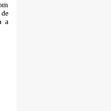
com
violência.
 de
a a