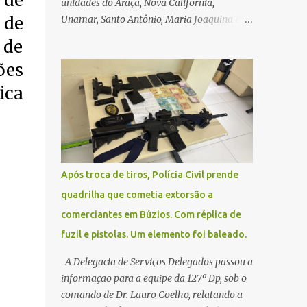
 de
unidades do Araçá, Nova Califórnia,
 de
Unamar, Santo Antônio, Maria Joaquina e
Florestinha não funcionarão nesta sexta-
 de
feira (27). As consultas marcadas para este
ões
dia serão remarcadas; a orientação é que os
pacientes procurem as unidades na
ica
segunda-feira (2) para saberem o dia da
remarcação. Contamos com a compreensão
de toda população, pois se trata de uma
situação climática que foge ao controle da
administração pública.
Após troca de tiros, Polícia Civil prende
quadrilha que cometia extorsão a
comerciantes em Búzios. Com réplica de
fuzil e pistolas. Um elemento foi baleado.
A Delegacia de Serviços Delegados passou a
informação para a equipe da 127ª Dp, sob o
comando de Dr. Lauro Coelho, relatando a