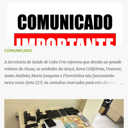
r
i
o
s
COMUNICADO
A Secretaria de Saúde de Cabo Frio informa que devido ao grande
volume de chuva, as unidades do Araçá, Nova Califórnia, Unamar,
Santo Antônio, Maria Joaquina e Florestinha não funcionarão
nesta sexta-feira (27). As consultas marcadas para este dia serão
remarcadas; a orientação é que os pacientes procurem as unidades
na segunda-feira (2) para saberem o dia da remarcação.
Contamos com a compreensão de toda população, pois se trata de
uma situação climática que foge ao controle da administração
pública.