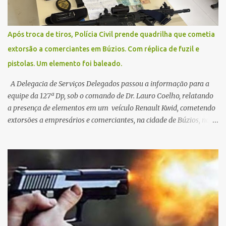
Após troca de tiros, Polícia Civil prende quadrilha que cometia
extorsão a comerciantes em Búzios. Com réplica de fuzil e
pistolas. Um elemento foi baleado.
A Delegacia de Serviços Delegados passou a informação para a
equipe da 127ª Dp, sob o comando de Dr. Lauro Coelho, relatando
a presença de elementos em um veículo Renault Kwid, cometendo
extorsões a empresários e comerciantes, na cidade de Búzios, na
manhã de sexta feira (05). De posse da placa do carro, a equipe da
Civil conseguiu aborda los na Estrada de Guriri quanto tentavam
fugir da cidade Buziana. Um dos detidos é policial civil e este foi
baleado na perna na troca de tiros . Na ocorrência, três armas,
pistolas e uma réplica de fuzil, foram apreendidas. O homem
baleado foi identificado como Claudio Bastos, conhecido no meio
político.