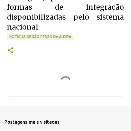
formas de integração
disponibilizadas pelo sistema
nacional.
NOTÍCIAS DE SÃO PEDRO DA ALDEIA
C
o
m
e
n
t
Postagens mais visitadas
á