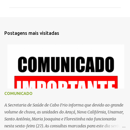
m
e
n
t
Postagens mais visitadas
á
r
i
o
s
COMUNICADO
A Secretaria de Saúde de Cabo Frio informa que devido ao grande
volume de chuva, as unidades do Araçá, Nova Califórnia, Unamar,
Santo Antônio, Maria Joaquina e Florestinha não funcionarão
nesta sexta-feira (27). As consultas marcadas para este dia serão