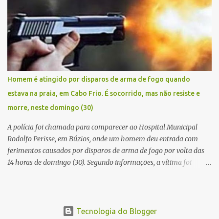
fugir da cidade Buziana. Um dos detidos é policial civil e este foi
baleado na perna na troca de tiros . Na ocorrência, três armas,
pistolas e uma réplica de fuzil, foram apreendidas. O homem
baleado foi identificado como Claudio Bastos, conhecido no meio
político.
Homem é atingido por disparos de arma de fogo quando
estava na praia, em Cabo Frio. É socorrido, mas não resiste e
morre, neste domingo (30)
A polícia foi chamada para comparecer ao Hospital Municipal
Rodolfo Perisse, em Búzios, onde um homem deu entrada com
ferimentos causados por disparos de arma de fogo por volta das
14 horas de domingo (30). Segundo informações, a vítima foi
identificada como Adrian Rodrigues, de 26 anos. Ele estava na
Praia do Pontal do Peró, em Cabo Frio, quando elementos armados
foram em sua direção e atiraram, sem a preocupação com pessoas
que também frequentavam o local . O homem foi atingido no
Tecnologia do Blogger