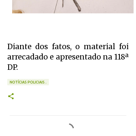
Diante dos fatos, o material foi
arrecadado e apresentado na 118ª
DP.
NOTÍCIAS POLICIAIS .
C
o