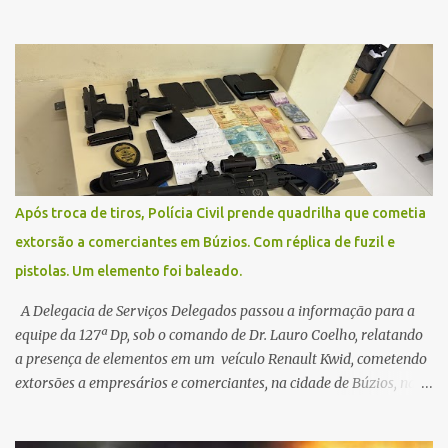
remarcadas; a orientação é que os pacientes procurem as unidades
na segunda-feira (2) para saberem o dia da remarcação.
Contamos com a compreensão de toda população, pois se trata de
uma situação climática que foge ao controle da administração
pública.
Após troca de tiros, Polícia Civil prende quadrilha que cometia
extorsão a comerciantes em Búzios. Com réplica de fuzil e
pistolas. Um elemento foi baleado.
A Delegacia de Serviços Delegados passou a informação para a
equipe da 127ª Dp, sob o comando de Dr. Lauro Coelho, relatando
a presença de elementos em um veículo Renault Kwid, cometendo
extorsões a empresários e comerciantes, na cidade de Búzios, na
manhã de sexta feira (05). De posse da placa do carro, a equipe da
Civil conseguiu aborda los na Estrada de Guriri quanto tentavam