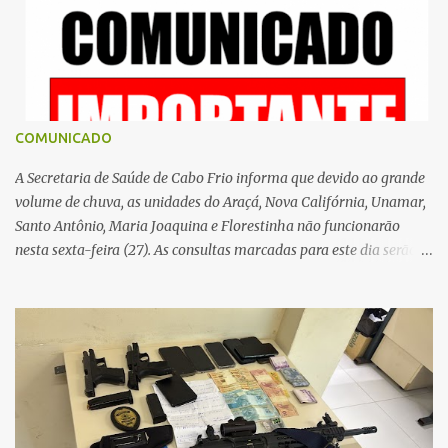
i
o
s
COMUNICADO
A Secretaria de Saúde de Cabo Frio informa que devido ao grande
volume de chuva, as unidades do Araçá, Nova Califórnia, Unamar,
Santo Antônio, Maria Joaquina e Florestinha não funcionarão
nesta sexta-feira (27). As consultas marcadas para este dia serão
remarcadas; a orientação é que os pacientes procurem as unidades
na segunda-feira (2) para saberem o dia da remarcação.
Contamos com a compreensão de toda população, pois se trata de
uma situação climática que foge ao controle da administração
pública.