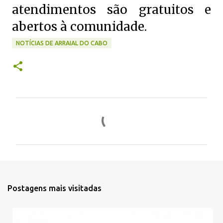
atendimentos são gratuitos e
abertos à comunidade.
NOTÍCIAS DE ARRAIAL DO CABO
C
o
m
e
n
t
Postagens mais visitadas
á
r