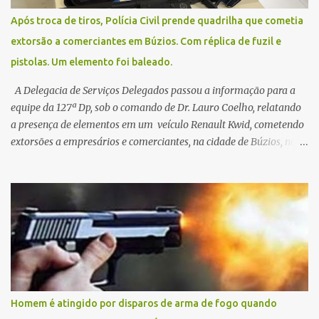
Após troca de tiros, Polícia Civil prende quadrilha que cometia
extorsão a comerciantes em Búzios. Com réplica de fuzil e
pistolas. Um elemento foi baleado.
A Delegacia de Serviços Delegados passou a informação para a
equipe da 127ª Dp, sob o comando de Dr. Lauro Coelho, relatando
a presença de elementos em um veículo Renault Kwid, cometendo
extorsões a empresários e comerciantes, na cidade de Búzios, na
manhã de sexta feira (05). De posse da placa do carro, a equipe da
Civil conseguiu aborda los na Estrada de Guriri quanto tentavam
fugir da cidade Buziana. Um dos detidos é policial civil e este foi
baleado na perna na troca de tiros . Na ocorrência, três armas,
pistolas e uma réplica de fuzil, foram apreendidas. O homem
baleado foi identificado como Claudio Bastos, conhecido no meio
político.
Homem é atingido por disparos de arma de fogo quando