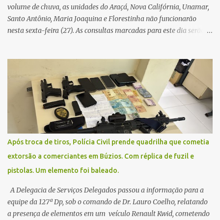
volume de chuva, as unidades do Araçá, Nova Califórnia, Unamar,
Santo Antônio, Maria Joaquina e Florestinha não funcionarão
nesta sexta-feira (27). As consultas marcadas para este dia serão
remarcadas; a orientação é que os pacientes procurem as unidades
na segunda-feira (2) para saberem o dia da remarcação.
Contamos com a compreensão de toda população, pois se trata de
uma situação climática que foge ao controle da administração
pública.
Após troca de tiros, Polícia Civil prende quadrilha que cometia
extorsão a comerciantes em Búzios. Com réplica de fuzil e
pistolas. Um elemento foi baleado.
A Delegacia de Serviços Delegados passou a informação para a
equipe da 127ª Dp, sob o comando de Dr. Lauro Coelho, relatando
a presença de elementos em um veículo Renault Kwid, cometendo