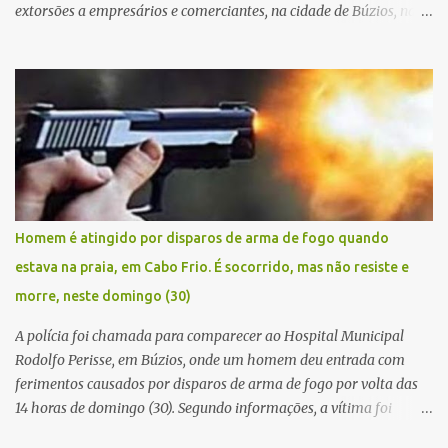
extorsões a empresários e comerciantes, na cidade de Búzios, na
manhã de sexta feira (05). De posse da placa do carro, a equipe da
Civil conseguiu aborda los na Estrada de Guriri quanto tentavam
fugir da cidade Buziana. Um dos detidos é policial civil e este foi
baleado na perna na troca de tiros . Na ocorrência, três armas,
pistolas e uma réplica de fuzil, foram apreendidas. O homem
baleado foi identificado como Claudio Bastos, conhecido no meio
político.
Homem é atingido por disparos de arma de fogo quando
estava na praia, em Cabo Frio. É socorrido, mas não resiste e
morre, neste domingo (30)
A polícia foi chamada para comparecer ao Hospital Municipal
Rodolfo Perisse, em Búzios, onde um homem deu entrada com
ferimentos causados por disparos de arma de fogo por volta das
14 horas de domingo (30). Segundo informações, a vítima foi
identificada como Adrian Rodrigues, de 26 anos. Ele estava na