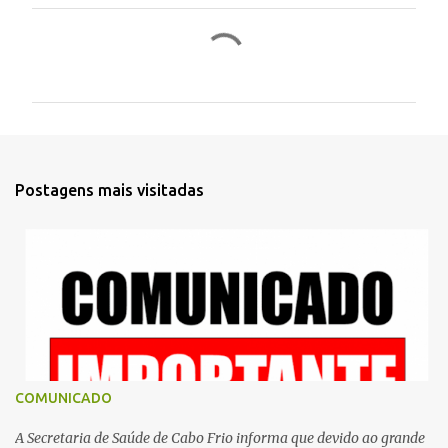
C
o
m
e
n
t
Postagens mais visitadas
á
r
i
o
s
COMUNICADO
A Secretaria de Saúde de Cabo Frio informa que devido ao grande