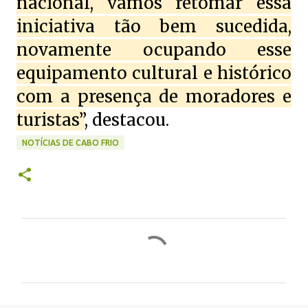
nacional, vamos retomar essa
iniciativa tão bem sucedida,
novamente ocupando esse
equipamento cultural e histórico
com a presença de moradores e
turistas”
, destacou.
NOTÍCIAS DE CABO FRIO
C
o
m
e