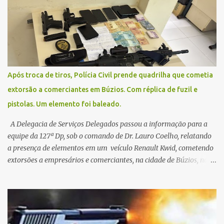
uma situação climática que foge ao controle da administração
pública.
Após troca de tiros, Polícia Civil prende quadrilha que cometia
extorsão a comerciantes em Búzios. Com réplica de fuzil e
pistolas. Um elemento foi baleado.
A Delegacia de Serviços Delegados passou a informação para a
equipe da 127ª Dp, sob o comando de Dr. Lauro Coelho, relatando
a presença de elementos em um veículo Renault Kwid, cometendo
extorsões a empresários e comerciantes, na cidade de Búzios, na
manhã de sexta feira (05). De posse da placa do carro, a equipe da
Civil conseguiu aborda los na Estrada de Guriri quanto tentavam
fugir da cidade Buziana. Um dos detidos é policial civil e este foi
baleado na perna na troca de tiros . Na ocorrência, três armas,
pistolas e uma réplica de fuzil, foram apreendidas. O homem