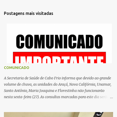
n
t
Postagens mais visitadas
á
r
i
o
s
COMUNICADO
A Secretaria de Saúde de Cabo Frio informa que devido ao grande
volume de chuva, as unidades do Araçá, Nova Califórnia, Unamar,
Santo Antônio, Maria Joaquina e Florestinha não funcionarão
nesta sexta-feira (27). As consultas marcadas para este dia serão
remarcadas; a orientação é que os pacientes procurem as unidades
na segunda-feira (2) para saberem o dia da remarcação.
Contamos com a compreensão de toda população, pois se trata de