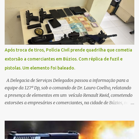
Contamos com a compreensão de toda população, pois se trata de
uma situação climática que foge ao controle da administração
pública.
Após troca de tiros, Polícia Civil prende quadrilha que cometia
extorsão a comerciantes em Búzios. Com réplica de fuzil e
pistolas. Um elemento foi baleado.
A Delegacia de Serviços Delegados passou a informação para a
equipe da 127ª Dp, sob o comando de Dr. Lauro Coelho, relatando
a presença de elementos em um veículo Renault Kwid, cometendo
extorsões a empresários e comerciantes, na cidade de Búzios, na
manhã de sexta feira (05). De posse da placa do carro, a equipe da
Civil conseguiu aborda los na Estrada de Guriri quanto tentavam
fugir da cidade Buziana. Um dos detidos é policial civil e este foi
baleado na perna na troca de tiros . Na ocorrência, três armas,