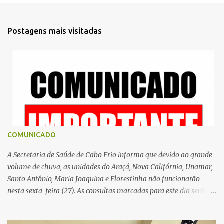
n
t
Postagens mais visitadas
á
r
i
o
s
COMUNICADO
A Secretaria de Saúde de Cabo Frio informa que devido ao grande
volume de chuva, as unidades do Araçá, Nova Califórnia, Unamar,
Santo Antônio, Maria Joaquina e Florestinha não funcionarão
nesta sexta-feira (27). As consultas marcadas para este dia serão
remarcadas; a orientação é que os pacientes procurem as unidades
na segunda-feira (2) para saberem o dia da remarcação.