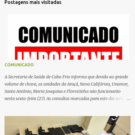
Postagens mais visitadas
á
r
i
o
s
COMUNICADO
A Secretaria de Saúde de Cabo Frio informa que devido ao grande
volume de chuva, as unidades do Araçá, Nova Califórnia, Unamar,
Santo Antônio, Maria Joaquina e Florestinha não funcionarão
nesta sexta-feira (27). As consultas marcadas para este dia serão
remarcadas; a orientação é que os pacientes procurem as unidades
na segunda-feira (2) para saberem o dia da remarcação.
Contamos com a compreensão de toda população, pois se trata de
uma situação climática que foge ao controle da administração
pública.