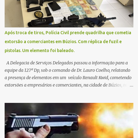
Após troca de tiros, Polícia Civil prende quadrilha que cometia
extorsão a comerciantes em Búzios. Com réplica de fuzil e
pistolas. Um elemento foi baleado.
A Delegacia de Serviços Delegados passou a informação para a
equipe da 127ª Dp, sob o comando de Dr. Lauro Coelho, relatando
a presença de elementos em um veículo Renault Kwid, cometendo
extorsões a empresários e comerciantes, na cidade de Búzios, na
manhã de sexta feira (05). De posse da placa do carro, a equipe da
Civil conseguiu aborda los na Estrada de Guriri quanto tentavam
fugir da cidade Buziana. Um dos detidos é policial civil e este foi
baleado na perna na troca de tiros . Na ocorrência, três armas,
pistolas e uma réplica de fuzil, foram apreendidas. O homem
baleado foi identificado como Claudio Bastos, conhecido no meio
político.