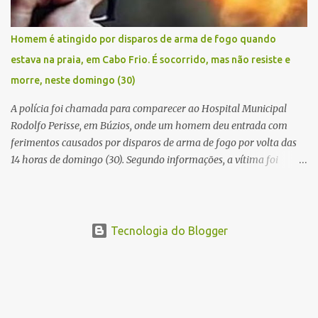
Homem é atingido por disparos de arma de fogo quando
estava na praia, em Cabo Frio. É socorrido, mas não resiste e
morre, neste domingo (30)
A polícia foi chamada para comparecer ao Hospital Municipal
Rodolfo Perisse, em Búzios, onde um homem deu entrada com
ferimentos causados por disparos de arma de fogo por volta das
14 horas de domingo (30). Segundo informações, a vítima foi
identificada como Adrian Rodrigues, de 26 anos. Ele estava na
Praia do Pontal do Peró, em Cabo Frio, quando elementos armados
foram em sua direção e atiraram, sem a preocupação com pessoas
que também frequentavam o local . O homem foi atingido no
Tecnologia do Blogger
tórax e também na coxa. Os criminosos fugiram logo em seguida.
Populares socorreram a vítima que foi levada em um automóvel,
voyage branco, para a cidade de Búzios, onde chegaram pedindo
ajuda, deixaram a vítima baleada e foram embora, sem se
identificar. O jovem ainda chegou com vida, mas não resistiu aos