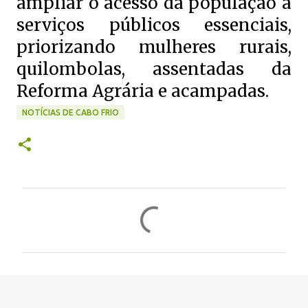
ampliar o acesso da população a
serviços públicos essenciais,
priorizando mulheres rurais,
quilombolas, assentadas da
Reforma Agrária e acampadas.
NOTÍCIAS DE CABO FRIO
C
o
m
e
n
t