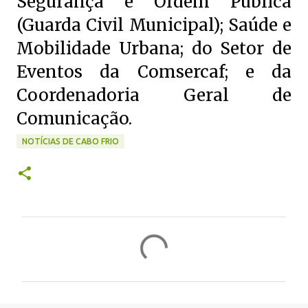
Segurança e Ordem Pública
(Guarda Civil Municipal); Saúde e
Mobilidade Urbana; do Setor de
Eventos da Comsercaf; e da
Coordenadoria Geral de
Comunicação.
NOTÍCIAS DE CABO FRIO
C
o
m
e