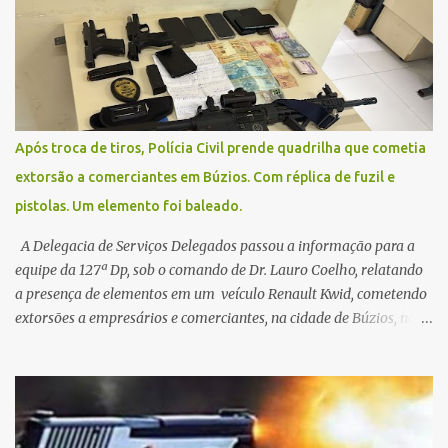
uma situação climática que foge ao controle da administração
pública.
Após troca de tiros, Polícia Civil prende quadrilha que cometia
extorsão a comerciantes em Búzios. Com réplica de fuzil e
pistolas. Um elemento foi baleado.
A Delegacia de Serviços Delegados passou a informação para a
equipe da 127ª Dp, sob o comando de Dr. Lauro Coelho, relatando
a presença de elementos em um veículo Renault Kwid, cometendo
extorsões a empresários e comerciantes, na cidade de Búzios, na
manhã de sexta feira (05). De posse da placa do carro, a equipe da
Civil conseguiu aborda los na Estrada de Guriri quanto tentavam
fugir da cidade Buziana. Um dos detidos é policial civil e este foi
baleado na perna na troca de tiros . Na ocorrência, três armas,
pistolas e uma réplica de fuzil, foram apreendidas. O homem