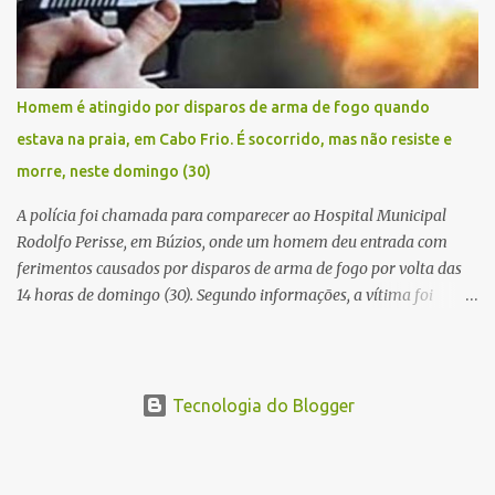
baleado foi identificado como Claudio Bastos, conhecido no meio
político.
Homem é atingido por disparos de arma de fogo quando
estava na praia, em Cabo Frio. É socorrido, mas não resiste e
morre, neste domingo (30)
A polícia foi chamada para comparecer ao Hospital Municipal
Rodolfo Perisse, em Búzios, onde um homem deu entrada com
ferimentos causados por disparos de arma de fogo por volta das
14 horas de domingo (30). Segundo informações, a vítima foi
identificada como Adrian Rodrigues, de 26 anos. Ele estava na
Praia do Pontal do Peró, em Cabo Frio, quando elementos armados
foram em sua direção e atiraram, sem a preocupação com pessoas
que também frequentavam o local . O homem foi atingido no
Tecnologia do Blogger
tórax e também na coxa. Os criminosos fugiram logo em seguida.
Populares socorreram a vítima que foi levada em um automóvel,
voyage branco, para a cidade de Búzios, onde chegaram pedindo