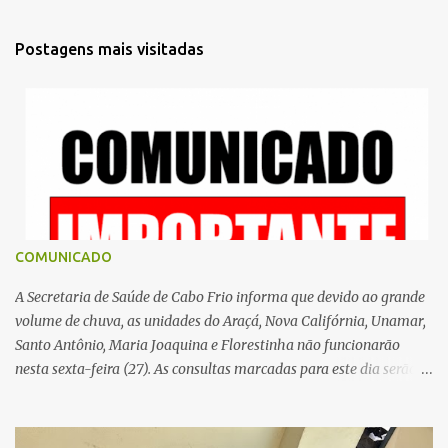
n
t
Postagens mais visitadas
á
r
i
o
s
COMUNICADO
A Secretaria de Saúde de Cabo Frio informa que devido ao grande
volume de chuva, as unidades do Araçá, Nova Califórnia, Unamar,
Santo Antônio, Maria Joaquina e Florestinha não funcionarão
nesta sexta-feira (27). As consultas marcadas para este dia serão
remarcadas; a orientação é que os pacientes procurem as unidades
na segunda-feira (2) para saberem o dia da remarcação.
Contamos com a compreensão de toda população, pois se trata de