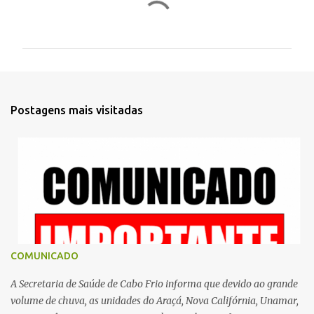
C
o
m
e
n
t
Postagens mais visitadas
á
r
i
o
s
COMUNICADO
A Secretaria de Saúde de Cabo Frio informa que devido ao grande
volume de chuva, as unidades do Araçá, Nova Califórnia, Unamar,