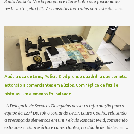
Santo Antônio, Maria Joaquina e Florestinha não funcionarão
nesta sexta-feira (27). As consultas marcadas para este dia serão
remarcadas; a orientação é que os pacientes procurem as unidades
na segunda-feira (2) para saberem o dia da remarcação.
Contamos com a compreensão de toda população, pois se trata de
uma situação climática que foge ao controle da administração
pública.
Após troca de tiros, Polícia Civil prende quadrilha que cometia
extorsão a comerciantes em Búzios. Com réplica de fuzil e
pistolas. Um elemento foi baleado.
A Delegacia de Serviços Delegados passou a informação para a
equipe da 127ª Dp, sob o comando de Dr. Lauro Coelho, relatando
a presença de elementos em um veículo Renault Kwid, cometendo
extorsões a empresários e comerciantes, na cidade de Búzios, na