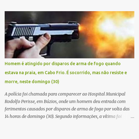
manhã de sexta feira (05). De posse da placa do carro, a equipe da
Civil conseguiu aborda los na Estrada de Guriri quanto tentavam
fugir da cidade Buziana. Um dos detidos é policial civil e este foi
baleado na perna na troca de tiros . Na ocorrência, três armas,
pistolas e uma réplica de fuzil, foram apreendidas. O homem
baleado foi identificado como Claudio Bastos, conhecido no meio
político.
Homem é atingido por disparos de arma de fogo quando
estava na praia, em Cabo Frio. É socorrido, mas não resiste e
morre, neste domingo (30)
A polícia foi chamada para comparecer ao Hospital Municipal
Rodolfo Perisse, em Búzios, onde um homem deu entrada com
ferimentos causados por disparos de arma de fogo por volta das
14 horas de domingo (30). Segundo informações, a vítima foi
identificada como Adrian Rodrigues, de 26 anos. Ele estava na
Praia do Pontal do Peró, em Cabo Frio, quando elementos armados
foram em sua direção e atiraram, sem a preocupação com pessoas