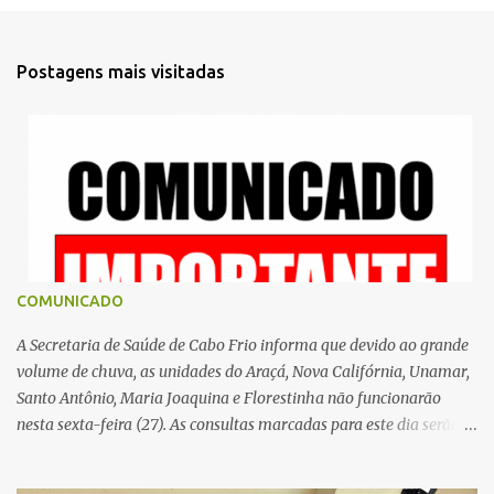
n
t
Postagens mais visitadas
á
r
i
o
s
COMUNICADO
A Secretaria de Saúde de Cabo Frio informa que devido ao grande
volume de chuva, as unidades do Araçá, Nova Califórnia, Unamar,
Santo Antônio, Maria Joaquina e Florestinha não funcionarão
nesta sexta-feira (27). As consultas marcadas para este dia serão
remarcadas; a orientação é que os pacientes procurem as unidades
na segunda-feira (2) para saberem o dia da remarcação.