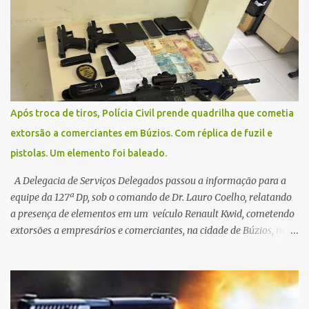
Contamos com a compreensão de toda população, pois se trata de
uma situação climática que foge ao controle da administração
pública.
Após troca de tiros, Polícia Civil prende quadrilha que cometia
extorsão a comerciantes em Búzios. Com réplica de fuzil e
pistolas. Um elemento foi baleado.
A Delegacia de Serviços Delegados passou a informação para a
equipe da 127ª Dp, sob o comando de Dr. Lauro Coelho, relatando
a presença de elementos em um veículo Renault Kwid, cometendo
extorsões a empresários e comerciantes, na cidade de Búzios, na
manhã de sexta feira (05). De posse da placa do carro, a equipe da
Civil conseguiu aborda los na Estrada de Guriri quanto tentavam
fugir da cidade Buziana. Um dos detidos é policial civil e este foi
baleado na perna na troca de tiros . Na ocorrência, três armas,