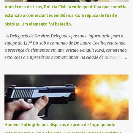
Após troca de tiros, Polícia Civil prende quadrilha que cometia
extorsão a comerciantes em Búzios. Com réplica de fuzil e
pistolas. Um elemento foi baleado.
A Delegacia de Serviços Delegados passou a informação para a
equipe da 127ª Dp, sob o comando de Dr. Lauro Coelho, relatando
a presença de elementos em um veículo Renault Kwid, cometendo
extorsões a empresários e comerciantes, na cidade de Búzios, na
manhã de sexta feira (05). De posse da placa do carro, a equipe da
Civil conseguiu aborda los na Estrada de Guriri quanto tentavam
fugir da cidade Buziana. Um dos detidos é policial civil e este foi
baleado na perna na troca de tiros . Na ocorrência, três armas,
pistolas e uma réplica de fuzil, foram apreendidas. O homem
baleado foi identificado como Claudio Bastos, conhecido no meio
político.
Homem é atingido por disparos de arma de fogo quando