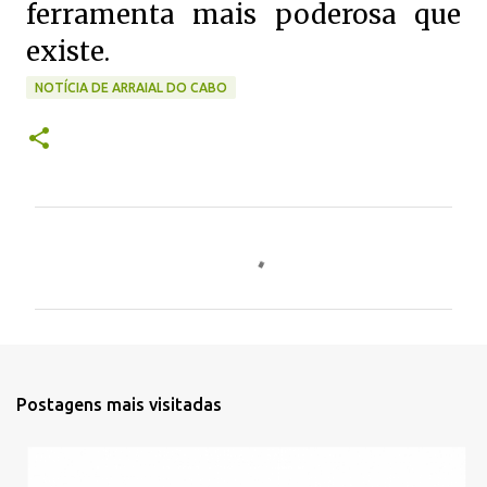
ferramenta mais poderosa que
existe.
NOTÍCIA DE ARRAIAL DO CABO
C
o
m
e
n
t
Postagens mais visitadas
á
r
i