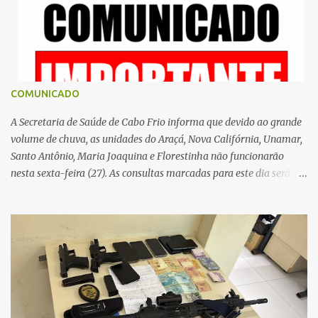
o
s
COMUNICADO
A Secretaria de Saúde de Cabo Frio informa que devido ao grande
volume de chuva, as unidades do Araçá, Nova Califórnia, Unamar,
Santo Antônio, Maria Joaquina e Florestinha não funcionarão
nesta sexta-feira (27). As consultas marcadas para este dia serão
remarcadas; a orientação é que os pacientes procurem as unidades
na segunda-feira (2) para saberem o dia da remarcação.
Contamos com a compreensão de toda população, pois se trata de
uma situação climática que foge ao controle da administração
pública.