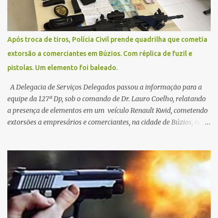
Após troca de tiros, Polícia Civil prende quadrilha que cometia
extorsão a comerciantes em Búzios. Com réplica de fuzil e
pistolas. Um elemento foi baleado.
A Delegacia de Serviços Delegados passou a informação para a
equipe da 127ª Dp, sob o comando de Dr. Lauro Coelho, relatando
a presença de elementos em um veículo Renault Kwid, cometendo
extorsões a empresários e comerciantes, na cidade de Búzios, na
manhã de sexta feira (05). De posse da placa do carro, a equipe da
Civil conseguiu aborda los na Estrada de Guriri quanto tentavam
fugir da cidade Buziana. Um dos detidos é policial civil e este foi
baleado na perna na troca de tiros . Na ocorrência, três armas,
pistolas e uma réplica de fuzil, foram apreendidas. O homem
baleado foi identificado como Claudio Bastos, conhecido no meio
político.