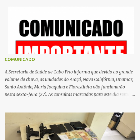
á
r
i
o
s
COMUNICADO
A Secretaria de Saúde de Cabo Frio informa que devido ao grande
volume de chuva, as unidades do Araçá, Nova Califórnia, Unamar,
Santo Antônio, Maria Joaquina e Florestinha não funcionarão
nesta sexta-feira (27). As consultas marcadas para este dia serão
remarcadas; a orientação é que os pacientes procurem as unidades
na segunda-feira (2) para saberem o dia da remarcação.
Contamos com a compreensão de toda população, pois se trata de
uma situação climática que foge ao controle da administração
pública.