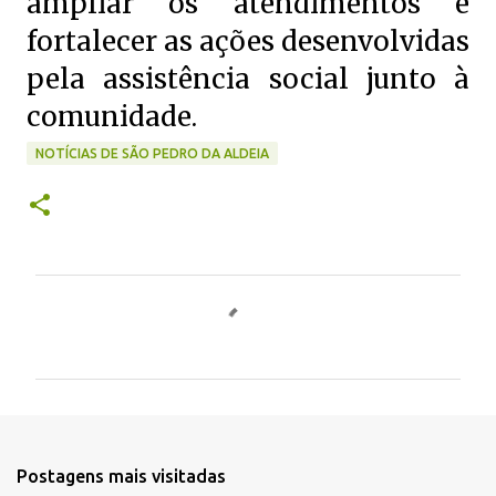
ampliar os atendimentos e
fortalecer as ações desenvolvidas
pela assistência social junto à
comunidade.
NOTÍCIAS DE SÃO PEDRO DA ALDEIA
C
o
m
e
n
t
Postagens mais visitadas