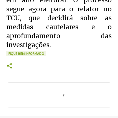
em ano eleitoral. O processo
segue agora para o relator no
TCU, que decidirá sobre as
medidas cautelares e o
aprofundamento das
investigações.
FIQUE BEM INFORMADO
C
o
m
e