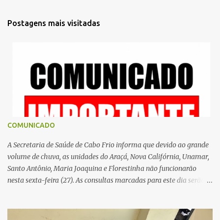
n
t
Postagens mais visitadas
á
r
i
o
s
COMUNICADO
A Secretaria de Saúde de Cabo Frio informa que devido ao grande
volume de chuva, as unidades do Araçá, Nova Califórnia, Unamar,
Santo Antônio, Maria Joaquina e Florestinha não funcionarão
nesta sexta-feira (27). As consultas marcadas para este dia serão
remarcadas; a orientação é que os pacientes procurem as unidades
na segunda-feira (2) para saberem o dia da remarcação.
Contamos com a compreensão de toda população, pois se trata de