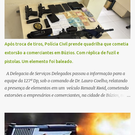
uma situação climática que foge ao controle da administração
pública.
Após troca de tiros, Polícia Civil prende quadrilha que cometia
extorsão a comerciantes em Búzios. Com réplica de fuzil e
pistolas. Um elemento foi baleado.
A Delegacia de Serviços Delegados passou a informação para a
equipe da 127ª Dp, sob o comando de Dr. Lauro Coelho, relatando
a presença de elementos em um veículo Renault Kwid, cometendo
extorsões a empresários e comerciantes, na cidade de Búzios, na
manhã de sexta feira (05). De posse da placa do carro, a equipe da
Civil conseguiu aborda los na Estrada de Guriri quanto tentavam
fugir da cidade Buziana. Um dos detidos é policial civil e este foi
baleado na perna na troca de tiros . Na ocorrência, três armas,
pistolas e uma réplica de fuzil, foram apreendidas. O homem