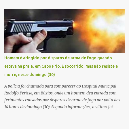
Civil conseguiu aborda los na Estrada de Guriri quanto tentavam
fugir da cidade Buziana. Um dos detidos é policial civil e este foi
baleado na perna na troca de tiros . Na ocorrência, três armas,
pistolas e uma réplica de fuzil, foram apreendidas. O homem
baleado foi identificado como Claudio Bastos, conhecido no meio
político.
Homem é atingido por disparos de arma de fogo quando
estava na praia, em Cabo Frio. É socorrido, mas não resiste e
morre, neste domingo (30)
A polícia foi chamada para comparecer ao Hospital Municipal
Rodolfo Perisse, em Búzios, onde um homem deu entrada com
ferimentos causados por disparos de arma de fogo por volta das
14 horas de domingo (30). Segundo informações, a vítima foi
identificada como Adrian Rodrigues, de 26 anos. Ele estava na
Praia do Pontal do Peró, em Cabo Frio, quando elementos armados
foram em sua direção e atiraram, sem a preocupação com pessoas