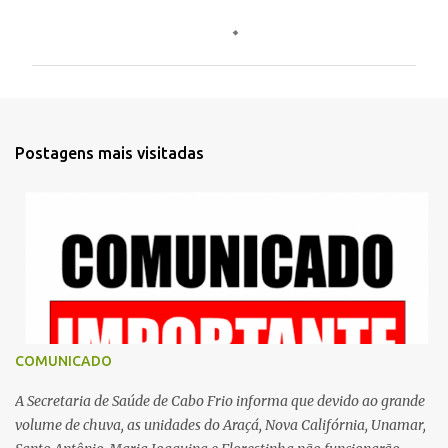
C
o
m
e
n
t
Postagens mais visitadas
á
r
i
o
s
COMUNICADO
A Secretaria de Saúde de Cabo Frio informa que devido ao grande
volume de chuva, as unidades do Araçá, Nova Califórnia, Unamar,