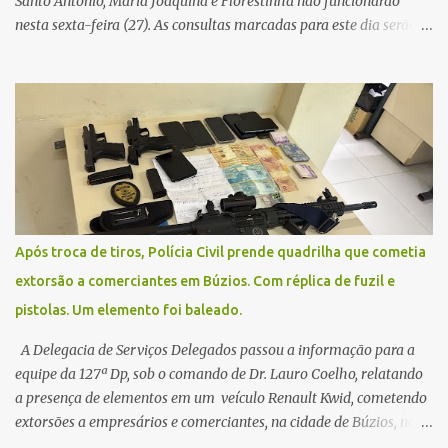
Santo Antônio, Maria Joaquina e Florestinha não funcionarão
nesta sexta-feira (27). As consultas marcadas para este dia serão
remarcadas; a orientação é que os pacientes procurem as unidades
na segunda-feira (2) para saberem o dia da remarcação.
Contamos com a compreensão de toda população, pois se trata de
uma situação climática que foge ao controle da administração
pública.
Após troca de tiros, Polícia Civil prende quadrilha que cometia
extorsão a comerciantes em Búzios. Com réplica de fuzil e
pistolas. Um elemento foi baleado.
A Delegacia de Serviços Delegados passou a informação para a
equipe da 127ª Dp, sob o comando de Dr. Lauro Coelho, relatando
a presença de elementos em um veículo Renault Kwid, cometendo
extorsões a empresários e comerciantes, na cidade de Búzios, na
manhã de sexta feira (05). De posse da placa do carro, a equipe da