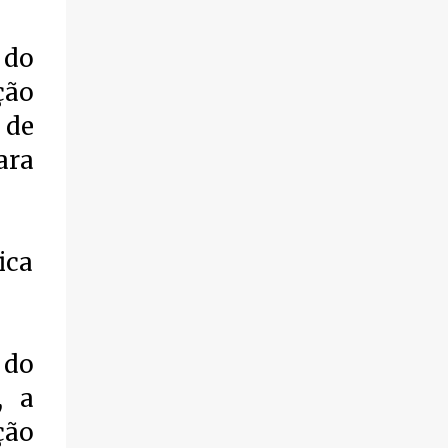
de fogo por volta das 14 horas de domingo
(30). Segundo informações, a vítima foi
 do
identificada como Adrian Rodrigues, de 26
anos. Ele estava na Praia do Pontal do Peró,
ção
em Cabo Frio, quando elementos armados
 de
foram em sua direção e atiraram, sem a
preocupação com pessoas que também
ara
frequentavam o local . O homem foi
atingido no tórax e também na coxa. Os
criminosos fugiram logo em seguida.
Populares socorreram a vítima que foi
ica
levada em um automóvel, voyage branco,
para a cidade de Búzios, onde chegaram
pedindo ajuda, deixaram a vítima baleada e
foram embora, sem se identificar. O jovem
 do
ainda chegou com vida, mas não resistiu aos
, a
ferimentos e foi a óbito. A ocorrência foi
registrada na 127ª Dp. Os policiais estão
ção
investigando para saber o que gerou esta