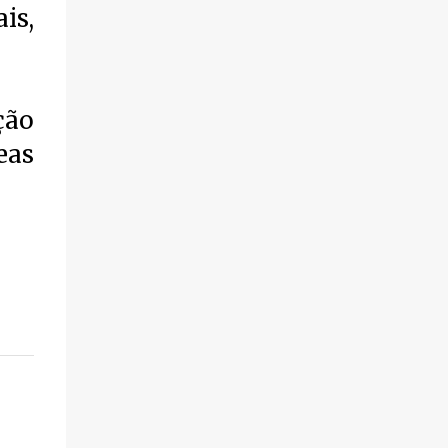
is,
violência.
ção
eas