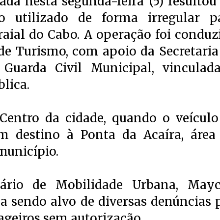
ada nesta segunda-feira (5) resultou
 utilizado de forma irregular p
raial do Cabo. A operação foi conduz
 de Turismo, com apoio da Secretaria
Guarda Civil Municipal, vinculad
lica.
entro da cidade, quando o veículo
m destino à Ponta da Acaíra, área
município.
ário de Mobilidade Urbana, May
nha sendo alvo de diversas denúncias 
ageiros sem autorização.