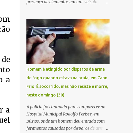
presença de elementos em um veículo
Renault Kwid, cometendo extorsões a
empresários e comerciantes, na cidade de
com
Búzios, na manhã de sexta feira (05). De
ção
posse da placa do carro, a equipe da Civil
conseguiu aborda los na Estrada de Guriri
quanto tentavam fugir da cidade Buziana.
Um dos detidos é policial civil e este foi
 de
baleado na perna na troca de tiros . Na
ocorrência, três armas, pistolas e uma
nto
Homem é atingido por disparos de arma
réplica de fuzil, foram apreendidas. O
o a
de fogo quando estava na praia, em Cabo
homem baleado foi identificado como
Frio. É socorrido, mas não resiste e morre,
Claudio Bastos, conhecido no meio político.
neste domingo (30)
A polícia foi chamada para comparecer ao
r a
Hospital Municipal Rodolfo Perisse, em
uel
Búzios, onde um homem deu entrada com
ferimentos causados por disparos de arma