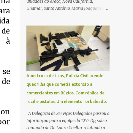
 na
unidades do Araçá, Nova Califórnia,
Unamar, Santo Antônio, Maria Joaquina e
ara
Florestinha não funcionarão nesta sexta-
ida
feira (27). As consultas marcadas para este
 de
dia serão remarcadas; a orientação é que os
pacientes procurem as unidades na
a à
segunda-feira (2) para saberem o dia da
remarcação. Contamos com a compreensão
de toda população, pois se trata de uma
situação climática que foge ao controle da
 se
administração pública.
Após troca de tiros, Polícia Civil prende
 de
quadrilha que cometia extorsão a
comerciantes em Búzios. Com réplica de
fuzil e pistolas. Um elemento foi baleado.
con
A Delegacia de Serviços Delegados passou a
por
informação para a equipe da 127ª Dp, sob o
comando de Dr. Lauro Coelho, relatando a