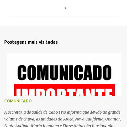
o
m
e
n
t
Postagens mais visitadas
á
r
i
o
s
COMUNICADO
A Secretaria de Saúde de Cabo Frio informa que devido ao grande
volume de chuva, as unidades do Araçá, Nova Califórnia, Unamar,
Santo Antônio, Maria Joaquina e Florestinha não funcionarão