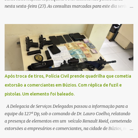
nesta sexta-feira (27). As consultas marcadas para este dia serão
remarcadas; a orientação é que os pacientes procurem as unidades
na segunda-feira (2) para saberem o dia da remarcação.
Contamos com a compreensão de toda população, pois se trata de
uma situação climática que foge ao controle da administração
pública.
Após troca de tiros, Polícia Civil prende quadrilha que cometia
extorsão a comerciantes em Búzios. Com réplica de fuzil e
pistolas. Um elemento foi baleado.
A Delegacia de Serviços Delegados passou a informação para a
equipe da 127ª Dp, sob o comando de Dr. Lauro Coelho, relatando
a presença de elementos em um veículo Renault Kwid, cometendo
extorsões a empresários e comerciantes, na cidade de Búzios, na
manhã de sexta feira (05). De posse da placa do carro, a equipe da