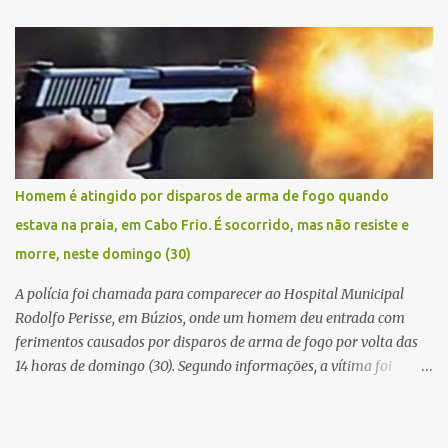
Civil conseguiu aborda los na Estrada de Guriri quanto tentavam
fugir da cidade Buziana. Um dos detidos é policial civil e este foi
baleado na perna na troca de tiros . Na ocorrência, três armas,
pistolas e uma réplica de fuzil, foram apreendidas. O homem
baleado foi identificado como Claudio Bastos, conhecido no meio
político.
Homem é atingido por disparos de arma de fogo quando
estava na praia, em Cabo Frio. É socorrido, mas não resiste e
morre, neste domingo (30)
A polícia foi chamada para comparecer ao Hospital Municipal
Rodolfo Perisse, em Búzios, onde um homem deu entrada com
ferimentos causados por disparos de arma de fogo por volta das
14 horas de domingo (30). Segundo informações, a vítima foi
identificada como Adrian Rodrigues, de 26 anos. Ele estava na
Praia do Pontal do Peró, em Cabo Frio, quando elementos armados
foram em sua direção e atiraram, sem a preocupação com pessoas