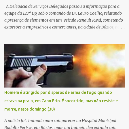
A Delegacia de Serviços Delegados passou a informação para a
equipe da 127ª Dp, sob o comando de Dr. Lauro Coelho, relatando
a presença de elementos em um veículo Renault Kwid, cometendo
extorsões a empresários e comerciantes, na cidade de Búzios, na
manhã de sexta feira (05). De posse da placa do carro, a equipe da
Civil conseguiu aborda los na Estrada de Guriri quanto tentavam
fugir da cidade Buziana. Um dos detidos é policial civil e este foi
baleado na perna na troca de tiros . Na ocorrência, três armas,
pistolas e uma réplica de fuzil, foram apreendidas. O homem
baleado foi identificado como Claudio Bastos, conhecido no meio
político.
Homem é atingido por disparos de arma de fogo quando
estava na praia, em Cabo Frio. É socorrido, mas não resiste e
morre, neste domingo (30)
A polícia foi chamada para comparecer ao Hospital Municipal
Rodolfo Perisse, em Búzios, onde um homem deu entrada com