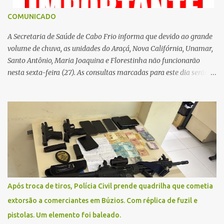
COMUNICADO
A Secretaria de Saúde de Cabo Frio informa que devido ao grande
volume de chuva, as unidades do Araçá, Nova Califórnia, Unamar,
Santo Antônio, Maria Joaquina e Florestinha não funcionarão
nesta sexta-feira (27). As consultas marcadas para este dia serão
remarcadas; a orientação é que os pacientes procurem as unidades
na segunda-feira (2) para saberem o dia da remarcação.
Contamos com a compreensão de toda população, pois se trata de
uma situação climática que foge ao controle da administração
pública.
Após troca de tiros, Polícia Civil prende quadrilha que cometia
extorsão a comerciantes em Búzios. Com réplica de fuzil e
pistolas. Um elemento foi baleado.