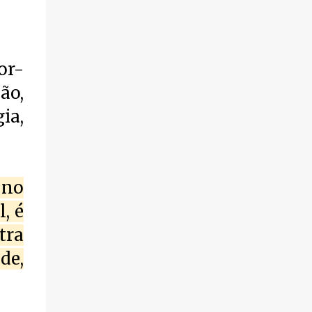
de fogo por volta das 14 horas de domingo
(30). Segundo informações, a vítima foi
identificada como Adrian Rodrigues, de 26
anos. Ele estava na Praia do Pontal do Peró,
or-
em Cabo Frio, quando elementos armados
ão,
foram em sua direção e atiraram, sem a
preocupação com pessoas que também
ia,
frequentavam o local . O homem foi
atingido no tórax e também na coxa. Os
criminosos fugiram logo em seguida.
Populares socorreram a vítima que foi
 no
levada em um automóvel, voyage branco,
para a cidade de Búzios, onde chegaram
, é
pedindo ajuda, deixaram a vítima baleada e
tra
foram embora, sem se identificar. O jovem
de,
ainda chegou com vida, mas não resistiu aos
ferimentos e foi a óbito. A ocorrência foi
registrada na 127ª Dp. Os policiais estão
investigando para saber o que gerou esta