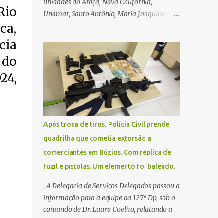
unidades do Araçá, Nova Califórnia,
Rio
Unamar, Santo Antônio, Maria Joaquina e
ca,
Florestinha não funcionarão nesta sexta-
feira (27). As consultas marcadas para este
cia
dia serão remarcadas; a orientação é que os
 do
pacientes procurem as unidades na
segunda-feira (2) para saberem o dia da
24,
remarcação. Contamos com a compreensão
de toda população, pois se trata de uma
situação climática que foge ao controle da
administração pública.
Após troca de tiros, Polícia Civil prende
quadrilha que cometia extorsão a
comerciantes em Búzios. Com réplica de
fuzil e pistolas. Um elemento foi baleado.
A Delegacia de Serviços Delegados passou a
informação para a equipe da 127ª Dp, sob o
comando de Dr. Lauro Coelho, relatando a