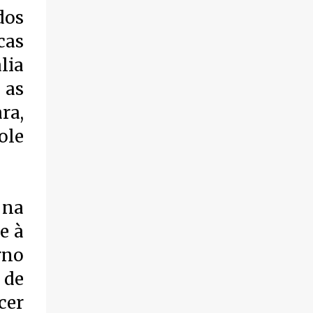
violência.
dos
cas
lia
 as
ra,
ole
 na
e à
rno
 de
cer