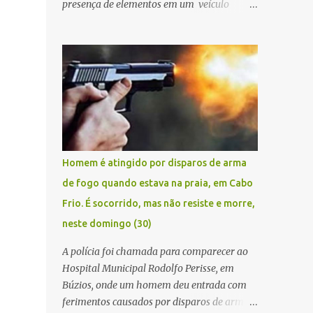
presença de elementos em um veículo
Renault Kwid, cometendo extorsões a
empresários e comerciantes, na cidade de
Búzios, na manhã de sexta feira (05). De
posse da placa do carro, a equipe da Civil
conseguiu aborda los na Estrada de Guriri
quanto tentavam fugir da cidade Buziana.
Um dos detidos é policial civil e este foi
baleado na perna na troca de tiros . Na
ocorrência, três armas, pistolas e uma
Homem é atingido por disparos de arma
réplica de fuzil, foram apreendidas. O
de fogo quando estava na praia, em Cabo
homem baleado foi identificado como
Frio. É socorrido, mas não resiste e morre,
Claudio Bastos, conhecido no meio político.
neste domingo (30)
A polícia foi chamada para comparecer ao
Hospital Municipal Rodolfo Perisse, em
Búzios, onde um homem deu entrada com
ferimentos causados por disparos de arma