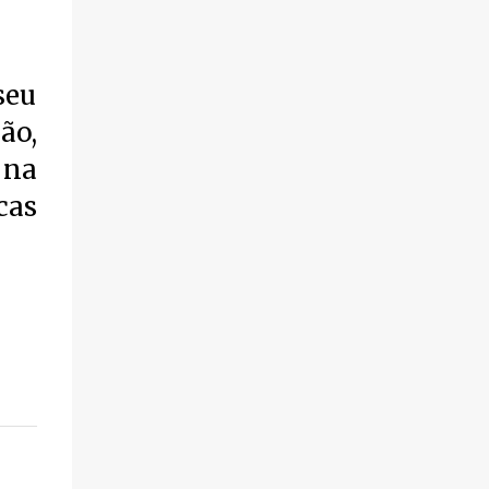
seu
ão,
 na
cas