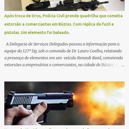
Após troca de tiros, Polícia Civil prende quadrilha que cometia
extorsão a comerciantes em Búzios. Com réplica de fuzil e
pistolas. Um elemento foi baleado.
A Delegacia de Serviços Delegados passou a informação para a
equipe da 127ª Dp, sob o comando de Dr. Lauro Coelho, relatando
a presença de elementos em um veículo Renault Kwid, cometendo
extorsões a empresários e comerciantes, na cidade de Búzios, na
manhã de sexta feira (05). De posse da placa do carro, a equipe da
Civil conseguiu aborda los na Estrada de Guriri quanto tentavam
fugir da cidade Buziana. Um dos detidos é policial civil e este foi
baleado na perna na troca de tiros . Na ocorrência, três armas,
pistolas e uma réplica de fuzil, foram apreendidas. O homem
baleado foi identificado como Claudio Bastos, conhecido no meio
político.