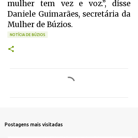
mulher tem vez e voz.”, disse
Daniele Guimarães, secretária da
Mulher de Búzios.
NOTÍCIA DE BÚZIOS
C
o
m
e
n
t
Postagens mais visitadas
á