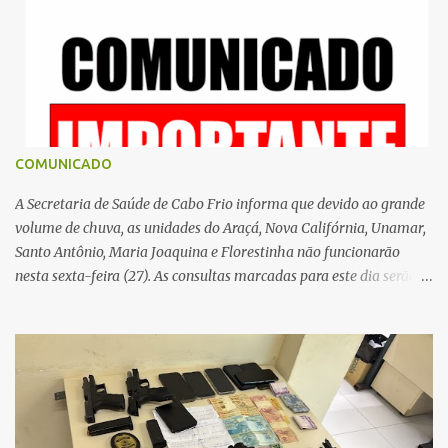
r
i
o
s
COMUNICADO
A Secretaria de Saúde de Cabo Frio informa que devido ao grande
volume de chuva, as unidades do Araçá, Nova Califórnia, Unamar,
Santo Antônio, Maria Joaquina e Florestinha não funcionarão
nesta sexta-feira (27). As consultas marcadas para este dia serão
remarcadas; a orientação é que os pacientes procurem as unidades
na segunda-feira (2) para saberem o dia da remarcação.
Contamos com a compreensão de toda população, pois se trata de
uma situação climática que foge ao controle da administração
pública.