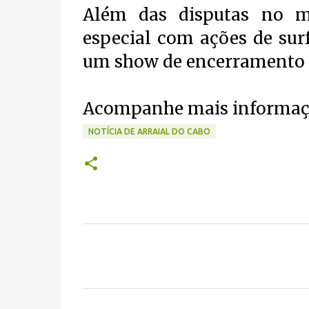
Além das disputas no m
especial com ações de sur
um show de encerramento c
Acompanhe mais informaçõe
NOTÍCIA DE ARRAIAL DO CABO
C
o
m
e