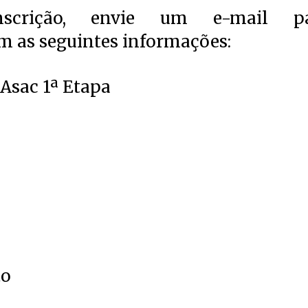
nscrição, envie um e-mail p
 as seguintes informações:
 Asac 1ª Etapa
to