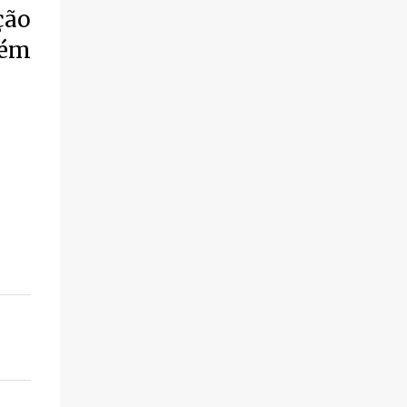
ção
violência.
bém