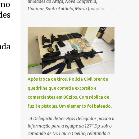
unidades do Araçá, Nova Califórnia,
imo
Unamar, Santo Antônio, Maria Joaquina e
des
Florestinha não funcionarão nesta sexta-
feira (27). As consultas marcadas para este
dia serão remarcadas; a orientação é que os
pacientes procurem as unidades na
ada
segunda-feira (2) para saberem o dia da
remarcação. Contamos com a compreensão
de toda população, pois se trata de uma
situação climática que foge ao controle da
administração pública.
Após troca de tiros, Polícia Civil prende
quadrilha que cometia extorsão a
comerciantes em Búzios. Com réplica de
fuzil e pistolas. Um elemento foi baleado.
A Delegacia de Serviços Delegados passou a
informação para a equipe da 127ª Dp, sob o
comando de Dr. Lauro Coelho, relatando a