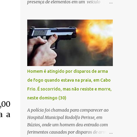
presença de elementos em um veículo
Renault Kwid, cometendo extorsões a
empresários e comerciantes, na cidade de
Búzios, na manhã de sexta feira (05). De
posse da placa do carro, a equipe da Civil
conseguiu aborda los na Estrada de Guriri
quanto tentavam fugir da cidade Buziana.
Um dos detidos é policial civil e este foi
baleado na perna na troca de tiros . Na
ocorrência, três armas, pistolas e uma
Homem é atingido por disparos de arma
réplica de fuzil, foram apreendidas. O
de fogo quando estava na praia, em Cabo
homem baleado foi identificado como
Frio. É socorrido, mas não resiste e morre,
Claudio Bastos, conhecido no meio político.
neste domingo (30)
,00
A polícia foi chamada para comparecer ao
a a
Hospital Municipal Rodolfo Perisse, em
Búzios, onde um homem deu entrada com
ferimentos causados por disparos de arma