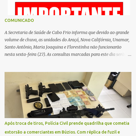
COMUNICADO
A Secretaria de Saúde de Cabo Frio informa que devido ao grande
volume de chuva, as unidades do Araçá, Nova Califórnia, Unamar,
Santo Antônio, Maria Joaquina e Florestinha não funcionarão
nesta sexta-feira (27). As consultas marcadas para este dia serão
remarcadas; a orientação é que os pacientes procurem as unidades
na segunda-feira (2) para saberem o dia da remarcação.
Contamos com a compreensão de toda população, pois se trata de
uma situação climática que foge ao controle da administração
pública.
Após troca de tiros, Polícia Civil prende quadrilha que cometia
extorsão a comerciantes em Búzios. Com réplica de fuzil e