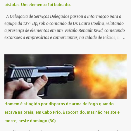
pistolas. Um elemento foi baleado.
A Delegacia de Serviços Delegados passou a informação para a
equipe da 127ª Dp, sob o comando de Dr. Lauro Coelho, relatando
a presença de elementos em um veículo Renault Kwid, cometendo
extorsões a empresários e comerciantes, na cidade de Búzios, na
manhã de sexta feira (05). De posse da placa do carro, a equipe da
Civil conseguiu aborda los na Estrada de Guriri quanto tentavam
fugir da cidade Buziana. Um dos detidos é policial civil e este foi
baleado na perna na troca de tiros . Na ocorrência, três armas,
pistolas e uma réplica de fuzil, foram apreendidas. O homem
baleado foi identificado como Claudio Bastos, conhecido no meio
político.
Homem é atingido por disparos de arma de fogo quando
estava na praia, em Cabo Frio. É socorrido, mas não resiste e
morre, neste domingo (30)