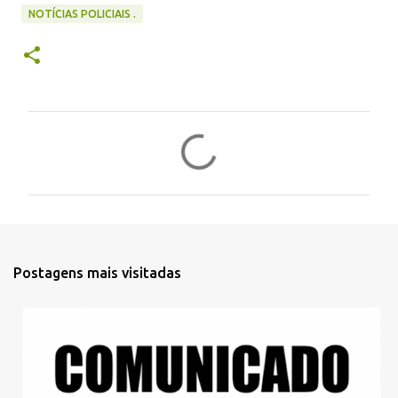
NOTÍCIAS POLICIAIS .
C
o
m
e
n
t
Postagens mais visitadas
á
r
i
o
s