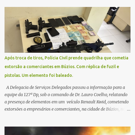
na segunda-feira (2) para saberem o dia da remarcação.
Contamos com a compreensão de toda população, pois se trata de
uma situação climática que foge ao controle da administração
pública.
Após troca de tiros, Polícia Civil prende quadrilha que cometia
extorsão a comerciantes em Búzios. Com réplica de fuzil e
pistolas. Um elemento foi baleado.
A Delegacia de Serviços Delegados passou a informação para a
equipe da 127ª Dp, sob o comando de Dr. Lauro Coelho, relatando
a presença de elementos em um veículo Renault Kwid, cometendo
extorsões a empresários e comerciantes, na cidade de Búzios, na
manhã de sexta feira (05). De posse da placa do carro, a equipe da
Civil conseguiu aborda los na Estrada de Guriri quanto tentavam
fugir da cidade Buziana. Um dos detidos é policial civil e este foi