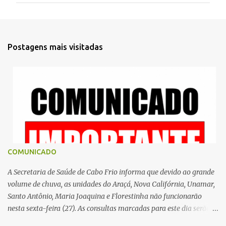
e
n
t
Postagens mais visitadas
á
r
i
o
s
COMUNICADO
A Secretaria de Saúde de Cabo Frio informa que devido ao grande
volume de chuva, as unidades do Araçá, Nova Califórnia, Unamar,
Santo Antônio, Maria Joaquina e Florestinha não funcionarão
nesta sexta-feira (27). As consultas marcadas para este dia serão
remarcadas; a orientação é que os pacientes procurem as unidades