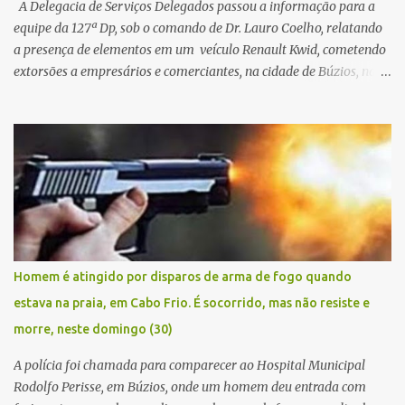
A Delegacia de Serviços Delegados passou a informação para a
equipe da 127ª Dp, sob o comando de Dr. Lauro Coelho, relatando
a presença de elementos em um veículo Renault Kwid, cometendo
extorsões a empresários e comerciantes, na cidade de Búzios, na
manhã de sexta feira (05). De posse da placa do carro, a equipe da
Civil conseguiu aborda los na Estrada de Guriri quanto tentavam
fugir da cidade Buziana. Um dos detidos é policial civil e este foi
baleado na perna na troca de tiros . Na ocorrência, três armas,
pistolas e uma réplica de fuzil, foram apreendidas. O homem
baleado foi identificado como Claudio Bastos, conhecido no meio
político.
Homem é atingido por disparos de arma de fogo quando
estava na praia, em Cabo Frio. É socorrido, mas não resiste e
morre, neste domingo (30)
A polícia foi chamada para comparecer ao Hospital Municipal
Rodolfo Perisse, em Búzios, onde um homem deu entrada com