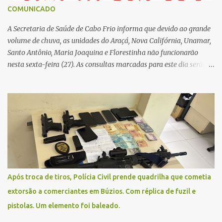
COMUNICADO
A Secretaria de Saúde de Cabo Frio informa que devido ao grande
volume de chuva, as unidades do Araçá, Nova Califórnia, Unamar,
Santo Antônio, Maria Joaquina e Florestinha não funcionarão
nesta sexta-feira (27). As consultas marcadas para este dia serão
remarcadas; a orientação é que os pacientes procurem as unidades
na segunda-feira (2) para saberem o dia da remarcação.
Contamos com a compreensão de toda população, pois se trata de
uma situação climática que foge ao controle da administração
pública.
Após troca de tiros, Polícia Civil prende quadrilha que cometia
extorsão a comerciantes em Búzios. Com réplica de fuzil e
pistolas. Um elemento foi baleado.