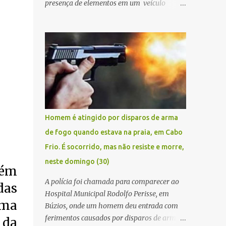
presença de elementos em um veículo
Renault Kwid, cometendo extorsões a
empresários e comerciantes, na cidade de
Búzios, na manhã de sexta feira (05). De
posse da placa do carro, a equipe da Civil
conseguiu aborda los na Estrada de Guriri
quanto tentavam fugir da cidade Buziana.
Um dos detidos é policial civil e este foi
baleado na perna na troca de tiros . Na
ocorrência, três armas, pistolas e uma
Homem é atingido por disparos de arma
réplica de fuzil, foram apreendidas. O
de fogo quando estava na praia, em Cabo
homem baleado foi identificado como
Frio. É socorrido, mas não resiste e morre,
Claudio Bastos, conhecido no meio político.
neste domingo (30)
bém
A polícia foi chamada para comparecer ao
das
Hospital Municipal Rodolfo Perisse, em
rma
Búzios, onde um homem deu entrada com
ferimentos causados por disparos de arma
 da