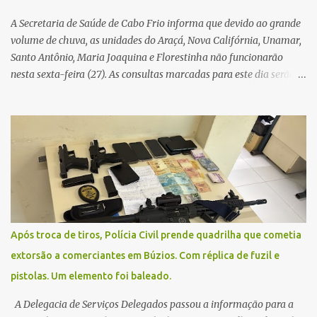
A Secretaria de Saúde de Cabo Frio informa que devido ao grande
volume de chuva, as unidades do Araçá, Nova Califórnia, Unamar,
Santo Antônio, Maria Joaquina e Florestinha não funcionarão
nesta sexta-feira (27). As consultas marcadas para este dia serão
remarcadas; a orientação é que os pacientes procurem as unidades
na segunda-feira (2) para saberem o dia da remarcação.
Contamos com a compreensão de toda população, pois se trata de
uma situação climática que foge ao controle da administração
pública.
Após troca de tiros, Polícia Civil prende quadrilha que cometia
extorsão a comerciantes em Búzios. Com réplica de fuzil e
pistolas. Um elemento foi baleado.
A Delegacia de Serviços Delegados passou a informação para a