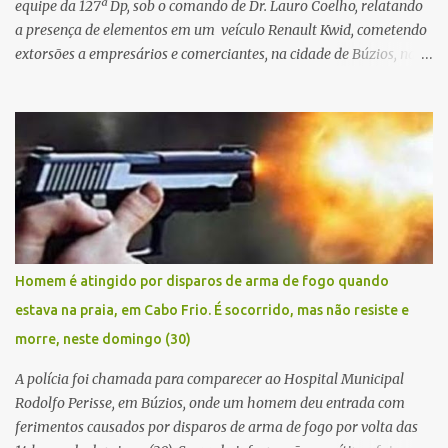
equipe da 127ª Dp, sob o comando de Dr. Lauro Coelho, relatando
a presença de elementos em um veículo Renault Kwid, cometendo
extorsões a empresários e comerciantes, na cidade de Búzios, na
manhã de sexta feira (05). De posse da placa do carro, a equipe da
Civil conseguiu aborda los na Estrada de Guriri quanto tentavam
fugir da cidade Buziana. Um dos detidos é policial civil e este foi
baleado na perna na troca de tiros . Na ocorrência, três armas,
pistolas e uma réplica de fuzil, foram apreendidas. O homem
baleado foi identificado como Claudio Bastos, conhecido no meio
político.
Homem é atingido por disparos de arma de fogo quando
estava na praia, em Cabo Frio. É socorrido, mas não resiste e
morre, neste domingo (30)
A polícia foi chamada para comparecer ao Hospital Municipal
Rodolfo Perisse, em Búzios, onde um homem deu entrada com
ferimentos causados por disparos de arma de fogo por volta das