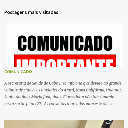
n
t
Postagens mais visitadas
á
r
i
o
s
COMUNICADO
A Secretaria de Saúde de Cabo Frio informa que devido ao grande
volume de chuva, as unidades do Araçá, Nova Califórnia, Unamar,
Santo Antônio, Maria Joaquina e Florestinha não funcionarão
nesta sexta-feira (27). As consultas marcadas para este dia serão
remarcadas; a orientação é que os pacientes procurem as unidades
na segunda-feira (2) para saberem o dia da remarcação.
Contamos com a compreensão de toda população, pois se trata de