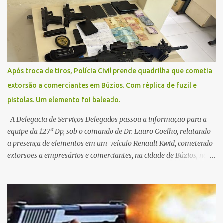
uma situação climática que foge ao controle da administração
pública.
Após troca de tiros, Polícia Civil prende quadrilha que cometia
extorsão a comerciantes em Búzios. Com réplica de fuzil e
pistolas. Um elemento foi baleado.
A Delegacia de Serviços Delegados passou a informação para a
equipe da 127ª Dp, sob o comando de Dr. Lauro Coelho, relatando
a presença de elementos em um veículo Renault Kwid, cometendo
extorsões a empresários e comerciantes, na cidade de Búzios, na
manhã de sexta feira (05). De posse da placa do carro, a equipe da
Civil conseguiu aborda los na Estrada de Guriri quanto tentavam
fugir da cidade Buziana. Um dos detidos é policial civil e este foi
baleado na perna na troca de tiros . Na ocorrência, três armas,
pistolas e uma réplica de fuzil, foram apreendidas. O homem