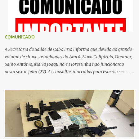
o
s
COMUNICADO
A Secretaria de Saúde de Cabo Frio informa que devido ao grande
volume de chuva, as unidades do Araçá, Nova Califórnia, Unamar,
Santo Antônio, Maria Joaquina e Florestinha não funcionarão
nesta sexta-feira (27). As consultas marcadas para este dia serão
remarcadas; a orientação é que os pacientes procurem as unidades
na segunda-feira (2) para saberem o dia da remarcação.
Contamos com a compreensão de toda população, pois se trata de
uma situação climática que foge ao controle da administração
pública.