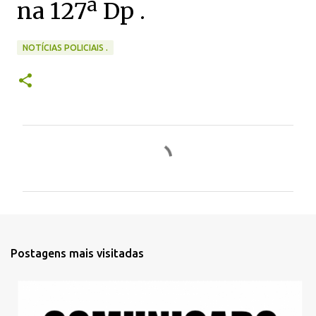
na 127ª Dp .
NOTÍCIAS POLICIAIS .
C
o
m
e
n
t
Postagens mais visitadas
á
r
i