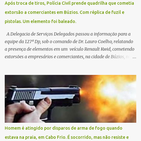
Após troca de tiros, Polícia Civil prende quadrilha que cometia
extorsão a comerciantes em Búzios. Com réplica de fuzil e
pistolas. Um elemento foi baleado.
A Delegacia de Serviços Delegados passou a informação para a
equipe da 127ª Dp, sob o comando de Dr. Lauro Coelho, relatando
a presença de elementos em um veículo Renault Kwid, cometendo
extorsões a empresários e comerciantes, na cidade de Búzios, na
manhã de sexta feira (05). De posse da placa do carro, a equipe da
Civil conseguiu aborda los na Estrada de Guriri quanto tentavam
fugir da cidade Buziana. Um dos detidos é policial civil e este foi
baleado na perna na troca de tiros . Na ocorrência, três armas,
pistolas e uma réplica de fuzil, foram apreendidas. O homem
baleado foi identificado como Claudio Bastos, conhecido no meio
político.
Homem é atingido por disparos de arma de fogo quando
estava na praia, em Cabo Frio. É socorrido, mas não resiste e