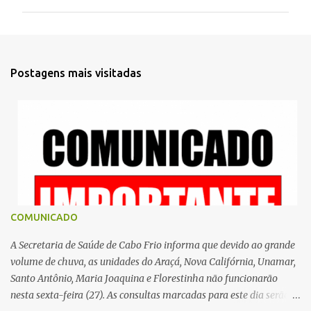
m
e
n
t
Postagens mais visitadas
á
r
i
o
s
COMUNICADO
A Secretaria de Saúde de Cabo Frio informa que devido ao grande
volume de chuva, as unidades do Araçá, Nova Califórnia, Unamar,
Santo Antônio, Maria Joaquina e Florestinha não funcionarão
nesta sexta-feira (27). As consultas marcadas para este dia serão