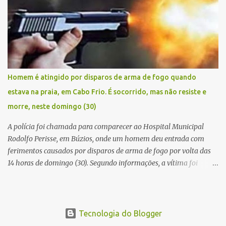
baleado na perna na troca de tiros . Na ocorrência, três armas,
pistolas e uma réplica de fuzil, foram apreendidas. O homem
baleado foi identificado como Claudio Bastos, conhecido no meio
político.
Homem é atingido por disparos de arma de fogo quando
estava na praia, em Cabo Frio. É socorrido, mas não resiste e
morre, neste domingo (30)
A polícia foi chamada para comparecer ao Hospital Municipal
Rodolfo Perisse, em Búzios, onde um homem deu entrada com
ferimentos causados por disparos de arma de fogo por volta das
14 horas de domingo (30). Segundo informações, a vítima foi
identificada como Adrian Rodrigues, de 26 anos. Ele estava na
Praia do Pontal do Peró, em Cabo Frio, quando elementos armados
foram em sua direção e atiraram, sem a preocupação com pessoas
que também frequentavam o local . O homem foi atingido no
Tecnologia do Blogger
tórax e também na coxa. Os criminosos fugiram logo em seguida.