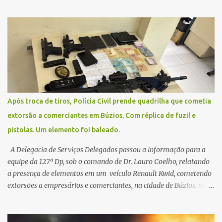
remarcadas; a orientação é que os pacientes procurem as unidades
na segunda-feira (2) para saberem o dia da remarcação.
Contamos com a compreensão de toda população, pois se trata de
uma situação climática que foge ao controle da administração
pública.
Após troca de tiros, Polícia Civil prende quadrilha que cometia
extorsão a comerciantes em Búzios. Com réplica de fuzil e
pistolas. Um elemento foi baleado.
A Delegacia de Serviços Delegados passou a informação para a
equipe da 127ª Dp, sob o comando de Dr. Lauro Coelho, relatando
a presença de elementos em um veículo Renault Kwid, cometendo
extorsões a empresários e comerciantes, na cidade de Búzios, na
manhã de sexta feira (05). De posse da placa do carro, a equipe da
Civil conseguiu aborda los na Estrada de Guriri quanto tentavam
fugir da cidade Buziana. Um dos detidos é policial civil e este foi