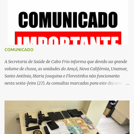
r
i
o
s
COMUNICADO
A Secretaria de Saúde de Cabo Frio informa que devido ao grande
volume de chuva, as unidades do Araçá, Nova Califórnia, Unamar,
Santo Antônio, Maria Joaquina e Florestinha não funcionarão
nesta sexta-feira (27). As consultas marcadas para este dia serão
remarcadas; a orientação é que os pacientes procurem as unidades
na segunda-feira (2) para saberem o dia da remarcação.
Contamos com a compreensão de toda população, pois se trata de
uma situação climática que foge ao controle da administração
pública.