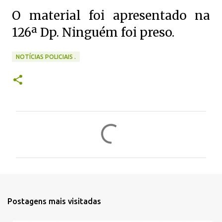
O material foi apresentado na
126ª Dp. Ninguém foi preso.
NOTÍCIAS POLICIAIS .
C
o
m
e
n
t
Postagens mais visitadas
á