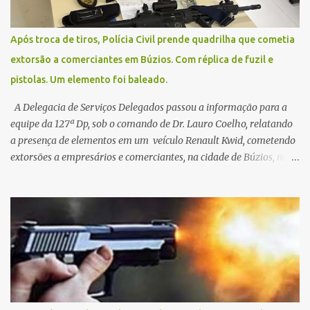
Após troca de tiros, Polícia Civil prende quadrilha que cometia
extorsão a comerciantes em Búzios. Com réplica de fuzil e
pistolas. Um elemento foi baleado.
A Delegacia de Serviços Delegados passou a informação para a
equipe da 127ª Dp, sob o comando de Dr. Lauro Coelho, relatando
a presença de elementos em um veículo Renault Kwid, cometendo
extorsões a empresários e comerciantes, na cidade de Búzios, na
manhã de sexta feira (05). De posse da placa do carro, a equipe da
Civil conseguiu aborda los na Estrada de Guriri quanto tentavam
fugir da cidade Buziana. Um dos detidos é policial civil e este foi
baleado na perna na troca de tiros . Na ocorrência, três armas,
pistolas e uma réplica de fuzil, foram apreendidas. O homem
baleado foi identificado como Claudio Bastos, conhecido no meio
político.