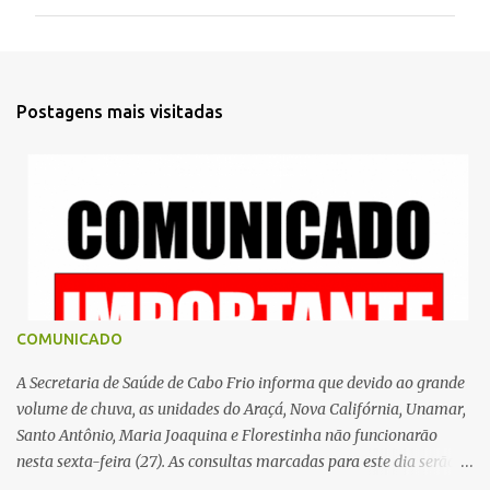
m
e
n
t
Postagens mais visitadas
á
r
i
o
s
COMUNICADO
A Secretaria de Saúde de Cabo Frio informa que devido ao grande
volume de chuva, as unidades do Araçá, Nova Califórnia, Unamar,
Santo Antônio, Maria Joaquina e Florestinha não funcionarão
nesta sexta-feira (27). As consultas marcadas para este dia serão
remarcadas; a orientação é que os pacientes procurem as unidades