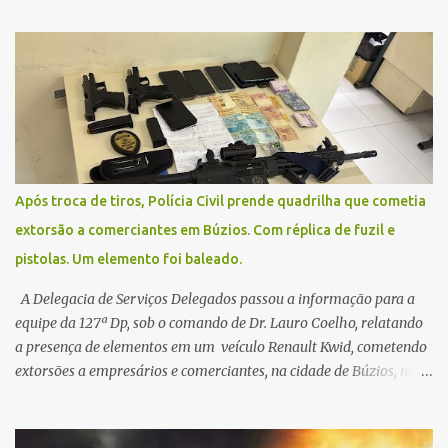
na segunda-feira (2) para saberem o dia da remarcação.
Contamos com a compreensão de toda população, pois se trata de
uma situação climática que foge ao controle da administração
pública.
Após troca de tiros, Polícia Civil prende quadrilha que cometia
extorsão a comerciantes em Búzios. Com réplica de fuzil e
pistolas. Um elemento foi baleado.
A Delegacia de Serviços Delegados passou a informação para a
equipe da 127ª Dp, sob o comando de Dr. Lauro Coelho, relatando
a presença de elementos em um veículo Renault Kwid, cometendo
extorsões a empresários e comerciantes, na cidade de Búzios, na
manhã de sexta feira (05). De posse da placa do carro, a equipe da
Civil conseguiu aborda los na Estrada de Guriri quanto tentavam
fugir da cidade Buziana. Um dos detidos é policial civil e este foi