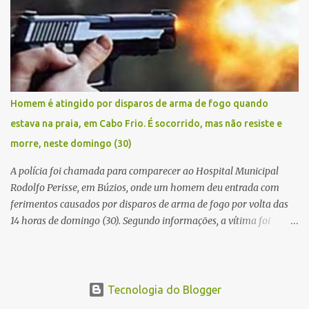
baleado na perna na troca de tiros . Na ocorrência, três armas,
pistolas e uma réplica de fuzil, foram apreendidas. O homem
baleado foi identificado como Claudio Bastos, conhecido no meio
político.
Homem é atingido por disparos de arma de fogo quando
estava na praia, em Cabo Frio. É socorrido, mas não resiste e
morre, neste domingo (30)
A polícia foi chamada para comparecer ao Hospital Municipal
Rodolfo Perisse, em Búzios, onde um homem deu entrada com
ferimentos causados por disparos de arma de fogo por volta das
14 horas de domingo (30). Segundo informações, a vítima foi
identificada como Adrian Rodrigues, de 26 anos. Ele estava na
Praia do Pontal do Peró, em Cabo Frio, quando elementos armados
foram em sua direção e atiraram, sem a preocupação com pessoas
que também frequentavam o local . O homem foi atingido no
Tecnologia do Blogger
tórax e também na coxa. Os criminosos fugiram logo em seguida.