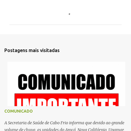
C
o
m
e
n
t
Postagens mais visitadas
á
r
i
o
s
COMUNICADO
A Secretaria de Saúde de Cabo Frio informa que devido ao grande
volume de chuva, as unidades do Araçá, Nova Califórnia, Unamar,