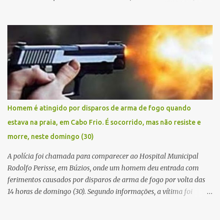
manhã de sexta feira (05). De posse da placa do carro, a equipe da
Civil conseguiu aborda los na Estrada de Guriri quanto tentavam
fugir da cidade Buziana. Um dos detidos é policial civil e este foi
baleado na perna na troca de tiros . Na ocorrência, três armas,
pistolas e uma réplica de fuzil, foram apreendidas. O homem
baleado foi identificado como Claudio Bastos, conhecido no meio
político.
Homem é atingido por disparos de arma de fogo quando
estava na praia, em Cabo Frio. É socorrido, mas não resiste e
morre, neste domingo (30)
A polícia foi chamada para comparecer ao Hospital Municipal
Rodolfo Perisse, em Búzios, onde um homem deu entrada com
ferimentos causados por disparos de arma de fogo por volta das
14 horas de domingo (30). Segundo informações, a vítima foi
identificada como Adrian Rodrigues, de 26 anos. Ele estava na
Praia do Pontal do Peró, em Cabo Frio, quando elementos armados