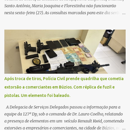
Santo Antônio, Maria Joaquina e Florestinha não funcionarão
nesta sexta-feira (27). As consultas marcadas para este dia serão
remarcadas; a orientação é que os pacientes procurem as unidades
na segunda-feira (2) para saberem o dia da remarcação.
Contamos com a compreensão de toda população, pois se trata de
uma situação climática que foge ao controle da administração
pública.
Após troca de tiros, Polícia Civil prende quadrilha que cometia
extorsão a comerciantes em Búzios. Com réplica de fuzil e
pistolas. Um elemento foi baleado.
A Delegacia de Serviços Delegados passou a informação para a
equipe da 127ª Dp, sob o comando de Dr. Lauro Coelho, relatando
a presença de elementos em um veículo Renault Kwid, cometendo
extorsões a empresários e comerciantes, na cidade de Búzios, na