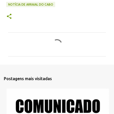
NOTÍCIA DE ARRAIAL DO CABO
C
o
m
e
n
t
Postagens mais visitadas
á
r
i
o
s