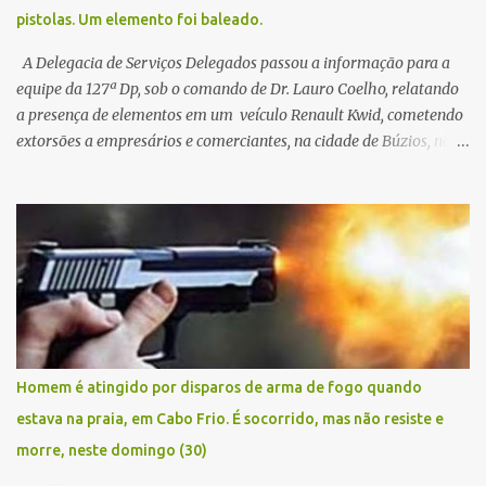
pistolas. Um elemento foi baleado.
A Delegacia de Serviços Delegados passou a informação para a
equipe da 127ª Dp, sob o comando de Dr. Lauro Coelho, relatando
a presença de elementos em um veículo Renault Kwid, cometendo
extorsões a empresários e comerciantes, na cidade de Búzios, na
manhã de sexta feira (05). De posse da placa do carro, a equipe da
Civil conseguiu aborda los na Estrada de Guriri quanto tentavam
fugir da cidade Buziana. Um dos detidos é policial civil e este foi
baleado na perna na troca de tiros . Na ocorrência, três armas,
pistolas e uma réplica de fuzil, foram apreendidas. O homem
baleado foi identificado como Claudio Bastos, conhecido no meio
político.
Homem é atingido por disparos de arma de fogo quando
estava na praia, em Cabo Frio. É socorrido, mas não resiste e
morre, neste domingo (30)