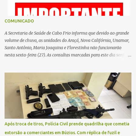
COMUNICADO
A Secretaria de Saúde de Cabo Frio informa que devido ao grande
volume de chuva, as unidades do Araçá, Nova Califórnia, Unamar,
Santo Antônio, Maria Joaquina e Florestinha não funcionarão
nesta sexta-feira (27). As consultas marcadas para este dia serão
remarcadas; a orientação é que os pacientes procurem as unidades
na segunda-feira (2) para saberem o dia da remarcação.
Contamos com a compreensão de toda população, pois se trata de
uma situação climática que foge ao controle da administração
pública.
Após troca de tiros, Polícia Civil prende quadrilha que cometia
extorsão a comerciantes em Búzios. Com réplica de fuzil e