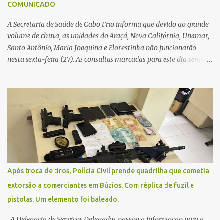
COMUNICADO
A Secretaria de Saúde de Cabo Frio informa que devido ao grande
volume de chuva, as unidades do Araçá, Nova Califórnia, Unamar,
Santo Antônio, Maria Joaquina e Florestinha não funcionarão
nesta sexta-feira (27). As consultas marcadas para este dia serão
remarcadas; a orientação é que os pacientes procurem as unidades
na segunda-feira (2) para saberem o dia da remarcação.
Contamos com a compreensão de toda população, pois se trata de
uma situação climática que foge ao controle da administração
pública.
Após troca de tiros, Polícia Civil prende quadrilha que cometia
extorsão a comerciantes em Búzios. Com réplica de fuzil e
pistolas. Um elemento foi baleado.
A Delegacia de Serviços Delegados passou a informação para a