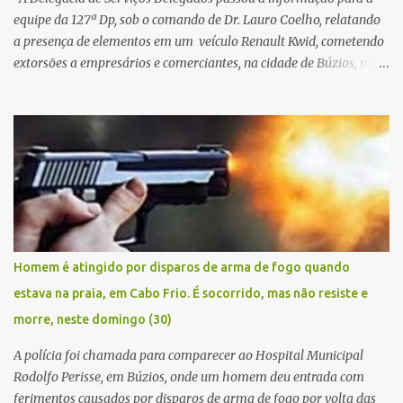
equipe da 127ª Dp, sob o comando de Dr. Lauro Coelho, relatando
a presença de elementos em um veículo Renault Kwid, cometendo
extorsões a empresários e comerciantes, na cidade de Búzios, na
manhã de sexta feira (05). De posse da placa do carro, a equipe da
Civil conseguiu aborda los na Estrada de Guriri quanto tentavam
fugir da cidade Buziana. Um dos detidos é policial civil e este foi
baleado na perna na troca de tiros . Na ocorrência, três armas,
pistolas e uma réplica de fuzil, foram apreendidas. O homem
baleado foi identificado como Claudio Bastos, conhecido no meio
político.
Homem é atingido por disparos de arma de fogo quando
estava na praia, em Cabo Frio. É socorrido, mas não resiste e
morre, neste domingo (30)
A polícia foi chamada para comparecer ao Hospital Municipal
Rodolfo Perisse, em Búzios, onde um homem deu entrada com
ferimentos causados por disparos de arma de fogo por volta das