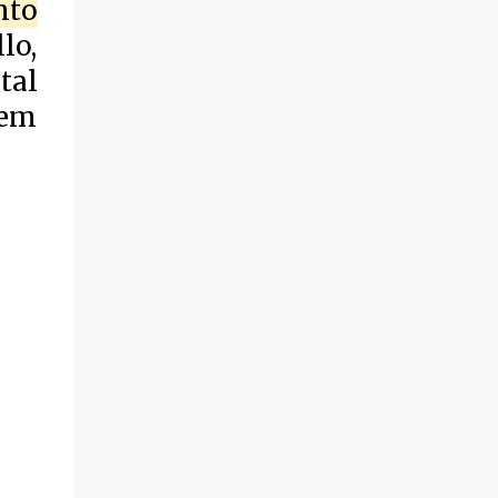
nto
violência.
lo,
tal
gem