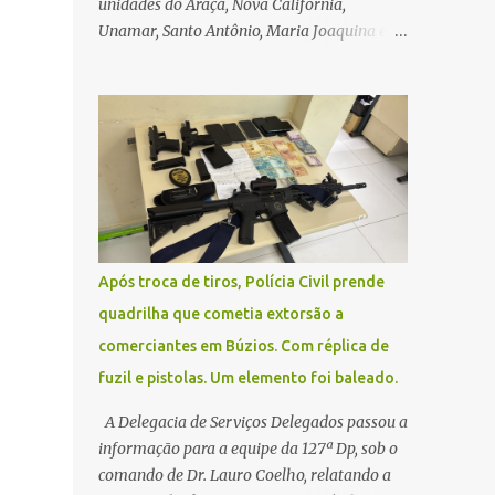
unidades do Araçá, Nova Califórnia,
Unamar, Santo Antônio, Maria Joaquina e
Florestinha não funcionarão nesta sexta-
feira (27). As consultas marcadas para este
dia serão remarcadas; a orientação é que os
pacientes procurem as unidades na
segunda-feira (2) para saberem o dia da
remarcação. Contamos com a compreensão
de toda população, pois se trata de uma
situação climática que foge ao controle da
administração pública.
Após troca de tiros, Polícia Civil prende
quadrilha que cometia extorsão a
comerciantes em Búzios. Com réplica de
fuzil e pistolas. Um elemento foi baleado.
A Delegacia de Serviços Delegados passou a
informação para a equipe da 127ª Dp, sob o
comando de Dr. Lauro Coelho, relatando a