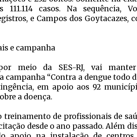
s 111.114 casos. Na sequência, Vo
egistros, e Campos dos Goytacazes, 
ais e campanha
por meio da SES-RJ, vai mante
a campanha “Contra a dengue todo di
ingência, em apoio aos 92 municípi
sobre a doença.
treinamento de profissionais de saú
itação desde o ano passado. Além dis
do apoio na instalação de centros