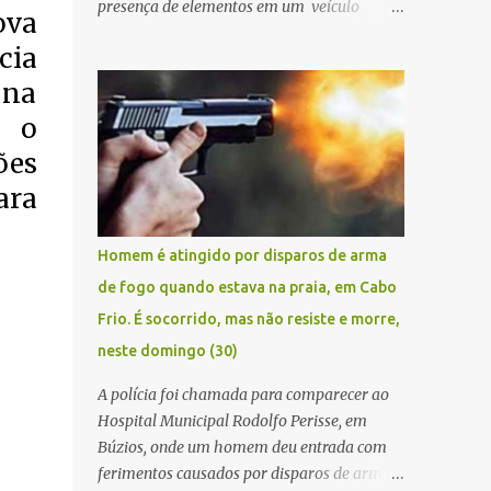
presença de elementos em um veículo
ova
Renault Kwid, cometendo extorsões a
cia
empresários e comerciantes, na cidade de
Búzios, na manhã de sexta feira (05). De
 na
posse da placa do carro, a equipe da Civil
a o
conseguiu aborda los na Estrada de Guriri
ões
quanto tentavam fugir da cidade Buziana.
Um dos detidos é policial civil e este foi
ara
baleado na perna na troca de tiros . Na
ocorrência, três armas, pistolas e uma
Homem é atingido por disparos de arma
réplica de fuzil, foram apreendidas. O
de fogo quando estava na praia, em Cabo
homem baleado foi identificado como
Frio. É socorrido, mas não resiste e morre,
Claudio Bastos, conhecido no meio político.
neste domingo (30)
A polícia foi chamada para comparecer ao
Hospital Municipal Rodolfo Perisse, em
Búzios, onde um homem deu entrada com
ferimentos causados por disparos de arma