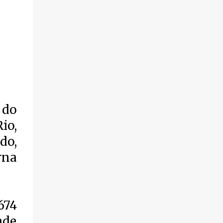
 do
io,
do,
rna
674
ade