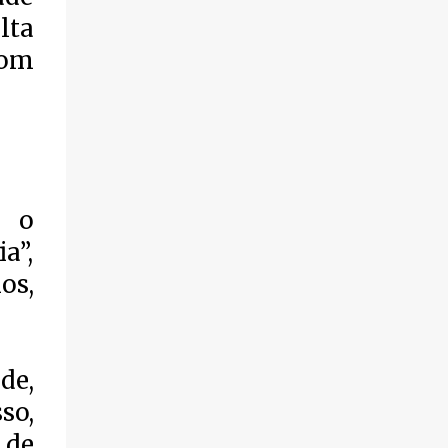
lta
com
r o
a”,
os,
de,
so,
 de