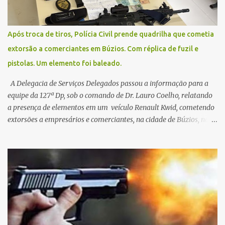
Após troca de tiros, Polícia Civil prende quadrilha que cometia
extorsão a comerciantes em Búzios. Com réplica de fuzil e
pistolas. Um elemento foi baleado.
A Delegacia de Serviços Delegados passou a informação para a
equipe da 127ª Dp, sob o comando de Dr. Lauro Coelho, relatando
a presença de elementos em um veículo Renault Kwid, cometendo
extorsões a empresários e comerciantes, na cidade de Búzios, na
manhã de sexta feira (05). De posse da placa do carro, a equipe da
Civil conseguiu aborda los na Estrada de Guriri quanto tentavam
fugir da cidade Buziana. Um dos detidos é policial civil e este foi
baleado na perna na troca de tiros . Na ocorrência, três armas,
pistolas e uma réplica de fuzil, foram apreendidas. O homem
baleado foi identificado como Claudio Bastos, conhecido no meio
político.