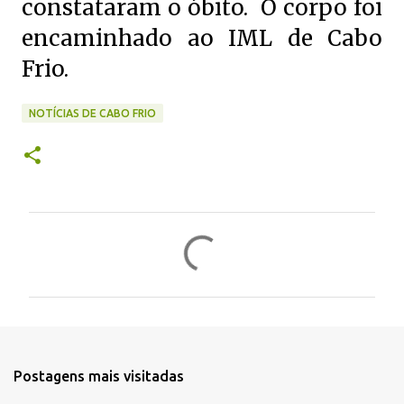
constataram o óbito. O corpo foi
encaminhado ao IML de Cabo
Frio.
NOTÍCIAS DE CABO FRIO
C
o
m
e
n
t
Postagens mais visitadas
á