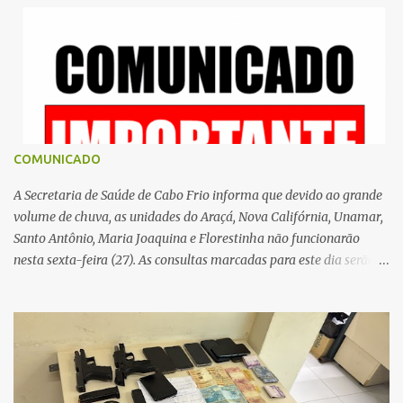
r
i
o
s
COMUNICADO
A Secretaria de Saúde de Cabo Frio informa que devido ao grande
volume de chuva, as unidades do Araçá, Nova Califórnia, Unamar,
Santo Antônio, Maria Joaquina e Florestinha não funcionarão
nesta sexta-feira (27). As consultas marcadas para este dia serão
remarcadas; a orientação é que os pacientes procurem as unidades
na segunda-feira (2) para saberem o dia da remarcação.
Contamos com a compreensão de toda população, pois se trata de
uma situação climática que foge ao controle da administração
pública.