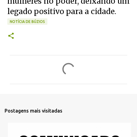
mulheres no poder, deixando um
legado positivo para a cidade.
NOTÍCIA DE BÚZIOS
C
o
m
e
n
t
Postagens mais visitadas
á
r
i