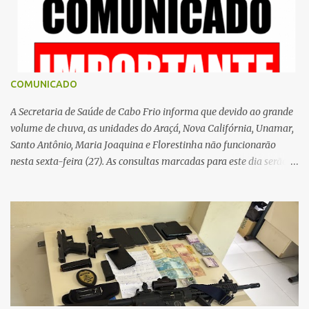
o
s
COMUNICADO
A Secretaria de Saúde de Cabo Frio informa que devido ao grande
volume de chuva, as unidades do Araçá, Nova Califórnia, Unamar,
Santo Antônio, Maria Joaquina e Florestinha não funcionarão
nesta sexta-feira (27). As consultas marcadas para este dia serão
remarcadas; a orientação é que os pacientes procurem as unidades
na segunda-feira (2) para saberem o dia da remarcação.
Contamos com a compreensão de toda população, pois se trata de
uma situação climática que foge ao controle da administração
pública.