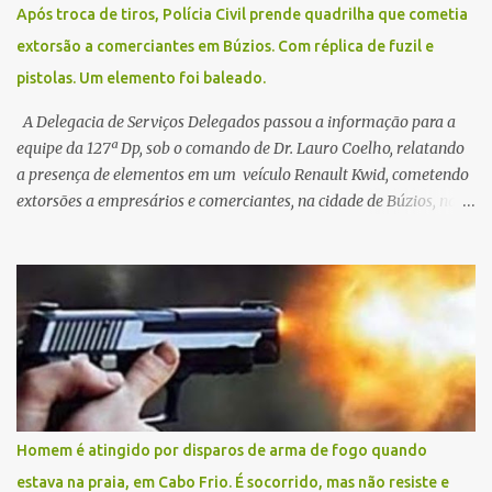
Após troca de tiros, Polícia Civil prende quadrilha que cometia
extorsão a comerciantes em Búzios. Com réplica de fuzil e
pistolas. Um elemento foi baleado.
A Delegacia de Serviços Delegados passou a informação para a
equipe da 127ª Dp, sob o comando de Dr. Lauro Coelho, relatando
a presença de elementos em um veículo Renault Kwid, cometendo
extorsões a empresários e comerciantes, na cidade de Búzios, na
manhã de sexta feira (05). De posse da placa do carro, a equipe da
Civil conseguiu aborda los na Estrada de Guriri quanto tentavam
fugir da cidade Buziana. Um dos detidos é policial civil e este foi
baleado na perna na troca de tiros . Na ocorrência, três armas,
pistolas e uma réplica de fuzil, foram apreendidas. O homem
baleado foi identificado como Claudio Bastos, conhecido no meio
político.
Homem é atingido por disparos de arma de fogo quando
estava na praia, em Cabo Frio. É socorrido, mas não resiste e