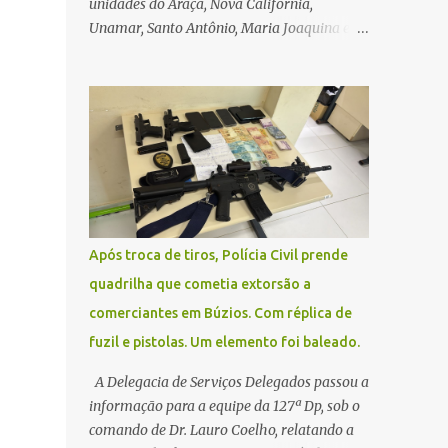
unidades do Araçá, Nova Califórnia,
Unamar, Santo Antônio, Maria Joaquina e
Florestinha não funcionarão nesta sexta-
feira (27). As consultas marcadas para este
dia serão remarcadas; a orientação é que os
pacientes procurem as unidades na
segunda-feira (2) para saberem o dia da
remarcação. Contamos com a compreensão
de toda população, pois se trata de uma
situação climática que foge ao controle da
administração pública.
Após troca de tiros, Polícia Civil prende
quadrilha que cometia extorsão a
comerciantes em Búzios. Com réplica de
fuzil e pistolas. Um elemento foi baleado.
A Delegacia de Serviços Delegados passou a
informação para a equipe da 127ª Dp, sob o
comando de Dr. Lauro Coelho, relatando a