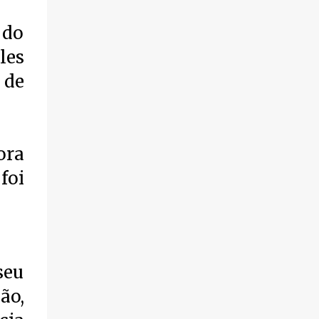
de fogo por volta das 14 horas de domingo
(30). Segundo informações, a vítima foi
 do
identificada como Adrian Rodrigues, de 26
les
anos. Ele estava na Praia do Pontal do Peró,
em Cabo Frio, quando elementos armados
 de
foram em sua direção e atiraram, sem a
preocupação com pessoas que também
frequentavam o local . O homem foi
atingido no tórax e também na coxa. Os
ora
criminosos fugiram logo em seguida.
foi
Populares socorreram a vítima que foi
levada em um automóvel, voyage branco,
para a cidade de Búzios, onde chegaram
pedindo ajuda, deixaram a vítima baleada e
foram embora, sem se identificar. O jovem
ainda chegou com vida, mas não resistiu aos
seu
ferimentos e foi a óbito. A ocorrência foi
ão,
registrada na 127ª Dp. Os policiais estão
investigando para saber o que gerou esta