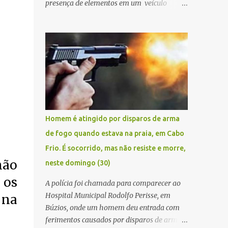
presença de elementos em um veículo
Renault Kwid, cometendo extorsões a
empresários e comerciantes, na cidade de
Búzios, na manhã de sexta feira (05). De
posse da placa do carro, a equipe da Civil
conseguiu aborda los na Estrada de Guriri
quanto tentavam fugir da cidade Buziana.
Um dos detidos é policial civil e este foi
baleado na perna na troca de tiros . Na
ocorrência, três armas, pistolas e uma
Homem é atingido por disparos de arma
réplica de fuzil, foram apreendidas. O
de fogo quando estava na praia, em Cabo
homem baleado foi identificado como
Frio. É socorrido, mas não resiste e morre,
Claudio Bastos, conhecido no meio político.
não
neste domingo (30)
 os
A polícia foi chamada para comparecer ao
Hospital Municipal Rodolfo Perisse, em
 na
Búzios, onde um homem deu entrada com
ferimentos causados por disparos de arma