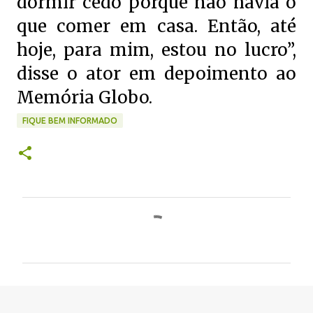
dormir cedo porque não havia o
que comer em casa. Então, até
hoje, para mim, estou no lucro”,
disse o ator em depoimento ao
Memória Globo.
FIQUE BEM INFORMADO
C
o
m
e
n