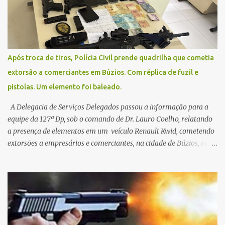
pública.
Após troca de tiros, Polícia Civil prende quadrilha que cometia
extorsão a comerciantes em Búzios. Com réplica de fuzil e
pistolas. Um elemento foi baleado.
A Delegacia de Serviços Delegados passou a informação para a
equipe da 127ª Dp, sob o comando de Dr. Lauro Coelho, relatando
a presença de elementos em um veículo Renault Kwid, cometendo
extorsões a empresários e comerciantes, na cidade de Búzios, na
manhã de sexta feira (05). De posse da placa do carro, a equipe da
Civil conseguiu aborda los na Estrada de Guriri quanto tentavam
fugir da cidade Buziana. Um dos detidos é policial civil e este foi
baleado na perna na troca de tiros . Na ocorrência, três armas,
pistolas e uma réplica de fuzil, foram apreendidas. O homem
baleado foi identificado como Claudio Bastos, conhecido no meio