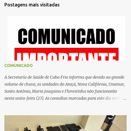
t
Postagens mais visitadas
á
r
i
o
s
COMUNICADO
A Secretaria de Saúde de Cabo Frio informa que devido ao grande
volume de chuva, as unidades do Araçá, Nova Califórnia, Unamar,
Santo Antônio, Maria Joaquina e Florestinha não funcionarão
nesta sexta-feira (27). As consultas marcadas para este dia serão
remarcadas; a orientação é que os pacientes procurem as unidades
na segunda-feira (2) para saberem o dia da remarcação.
Contamos com a compreensão de toda população, pois se trata de
uma situação climática que foge ao controle da administração