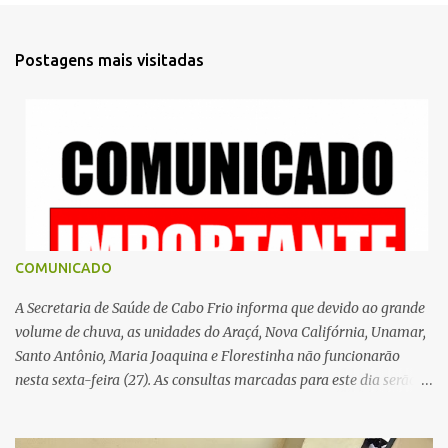
n
t
Postagens mais visitadas
á
r
i
o
s
COMUNICADO
A Secretaria de Saúde de Cabo Frio informa que devido ao grande
volume de chuva, as unidades do Araçá, Nova Califórnia, Unamar,
Santo Antônio, Maria Joaquina e Florestinha não funcionarão
nesta sexta-feira (27). As consultas marcadas para este dia serão
remarcadas; a orientação é que os pacientes procurem as unidades
na segunda-feira (2) para saberem o dia da remarcação.