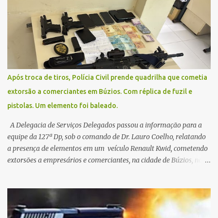
Contamos com a compreensão de toda população, pois se trata de
uma situação climática que foge ao controle da administração
pública.
Após troca de tiros, Polícia Civil prende quadrilha que cometia
extorsão a comerciantes em Búzios. Com réplica de fuzil e
pistolas. Um elemento foi baleado.
A Delegacia de Serviços Delegados passou a informação para a
equipe da 127ª Dp, sob o comando de Dr. Lauro Coelho, relatando
a presença de elementos em um veículo Renault Kwid, cometendo
extorsões a empresários e comerciantes, na cidade de Búzios, na
manhã de sexta feira (05). De posse da placa do carro, a equipe da
Civil conseguiu aborda los na Estrada de Guriri quanto tentavam
fugir da cidade Buziana. Um dos detidos é policial civil e este foi
baleado na perna na troca de tiros . Na ocorrência, três armas,