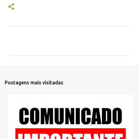
C
o
m
e
n
t
Postagens mais visitadas
á
r
i
o
s