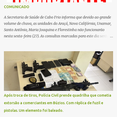
COMUNICADO
A Secretaria de Saúde de Cabo Frio informa que devido ao grande
volume de chuva, as unidades do Araçá, Nova Califórnia, Unamar,
Santo Antônio, Maria Joaquina e Florestinha não funcionarão
nesta sexta-feira (27). As consultas marcadas para este dia serão
remarcadas; a orientação é que os pacientes procurem as unidades
na segunda-feira (2) para saberem o dia da remarcação.
Contamos com a compreensão de toda população, pois se trata de
uma situação climática que foge ao controle da administração
pública.
Após troca de tiros, Polícia Civil prende quadrilha que cometia
extorsão a comerciantes em Búzios. Com réplica de fuzil e
pistolas. Um elemento foi baleado.