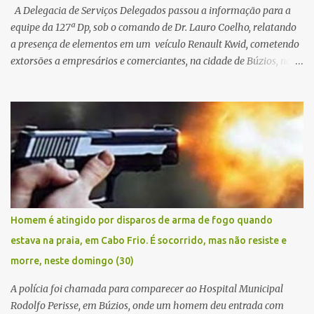
A Delegacia de Serviços Delegados passou a informação para a
equipe da 127ª Dp, sob o comando de Dr. Lauro Coelho, relatando
a presença de elementos em um veículo Renault Kwid, cometendo
extorsões a empresários e comerciantes, na cidade de Búzios, na
manhã de sexta feira (05). De posse da placa do carro, a equipe da
Civil conseguiu aborda los na Estrada de Guriri quanto tentavam
fugir da cidade Buziana. Um dos detidos é policial civil e este foi
baleado na perna na troca de tiros . Na ocorrência, três armas,
pistolas e uma réplica de fuzil, foram apreendidas. O homem
baleado foi identificado como Claudio Bastos, conhecido no meio
político.
Homem é atingido por disparos de arma de fogo quando
estava na praia, em Cabo Frio. É socorrido, mas não resiste e
morre, neste domingo (30)
A polícia foi chamada para comparecer ao Hospital Municipal
Rodolfo Perisse, em Búzios, onde um homem deu entrada com