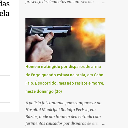
presença de elementos em um veículo
das
Renault Kwid, cometendo extorsões a
ela
empresários e comerciantes, na cidade de
Búzios, na manhã de sexta feira (05). De
posse da placa do carro, a equipe da Civil
conseguiu aborda los na Estrada de Guriri
quanto tentavam fugir da cidade Buziana.
Um dos detidos é policial civil e este foi
baleado na perna na troca de tiros . Na
ocorrência, três armas, pistolas e uma
Homem é atingido por disparos de arma
réplica de fuzil, foram apreendidas. O
de fogo quando estava na praia, em Cabo
homem baleado foi identificado como
Frio. É socorrido, mas não resiste e morre,
Claudio Bastos, conhecido no meio político.
neste domingo (30)
A polícia foi chamada para comparecer ao
Hospital Municipal Rodolfo Perisse, em
Búzios, onde um homem deu entrada com
ferimentos causados por disparos de arma