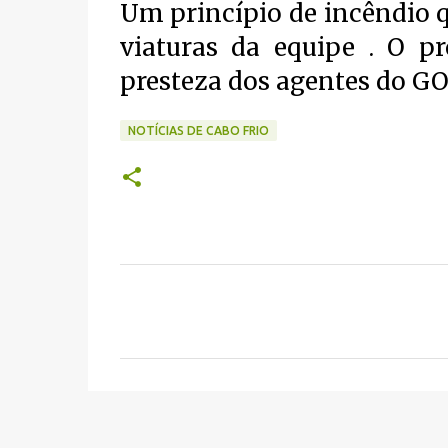
Um princípio de incêndio q
viaturas da equipe . O pr
presteza dos agentes do GO
NOTÍCIAS DE CABO FRIO
C
o
m
e
n
t