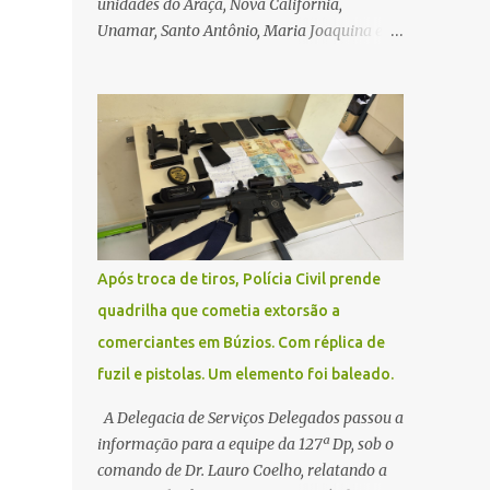
unidades do Araçá, Nova Califórnia,
Unamar, Santo Antônio, Maria Joaquina e
Florestinha não funcionarão nesta sexta-
feira (27). As consultas marcadas para este
dia serão remarcadas; a orientação é que os
pacientes procurem as unidades na
segunda-feira (2) para saberem o dia da
remarcação. Contamos com a compreensão
de toda população, pois se trata de uma
situação climática que foge ao controle da
administração pública.
Após troca de tiros, Polícia Civil prende
quadrilha que cometia extorsão a
comerciantes em Búzios. Com réplica de
fuzil e pistolas. Um elemento foi baleado.
A Delegacia de Serviços Delegados passou a
informação para a equipe da 127ª Dp, sob o
comando de Dr. Lauro Coelho, relatando a