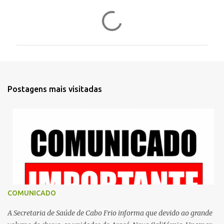
C
o
m
e
n
t
Postagens mais visitadas
á
r
i
o
s
COMUNICADO
A Secretaria de Saúde de Cabo Frio informa que devido ao grande