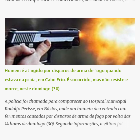
manhã de sexta feira (05). De posse da placa do carro, a equipe da
Civil conseguiu aborda los na Estrada de Guriri quanto tentavam
fugir da cidade Buziana. Um dos detidos é policial civil e este foi
baleado na perna na troca de tiros . Na ocorrência, três armas,
pistolas e uma réplica de fuzil, foram apreendidas. O homem
baleado foi identificado como Claudio Bastos, conhecido no meio
político.
Homem é atingido por disparos de arma de fogo quando
estava na praia, em Cabo Frio. É socorrido, mas não resiste e
morre, neste domingo (30)
A polícia foi chamada para comparecer ao Hospital Municipal
Rodolfo Perisse, em Búzios, onde um homem deu entrada com
ferimentos causados por disparos de arma de fogo por volta das
14 horas de domingo (30). Segundo informações, a vítima foi
identificada como Adrian Rodrigues, de 26 anos. Ele estava na
Praia do Pontal do Peró, em Cabo Frio, quando elementos armados