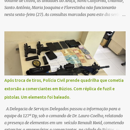
volume de chuva, as unidades do Araçá, Nova Califórnia, Unamar,
Santo Antônio, Maria Joaquina e Florestinha não funcionarão
nesta sexta-feira (27). As consultas marcadas para este dia serão
remarcadas; a orientação é que os pacientes procurem as unidades
na segunda-feira (2) para saberem o dia da remarcação.
Contamos com a compreensão de toda população, pois se trata de
uma situação climática que foge ao controle da administração
pública.
Após troca de tiros, Polícia Civil prende quadrilha que cometia
extorsão a comerciantes em Búzios. Com réplica de fuzil e
pistolas. Um elemento foi baleado.
A Delegacia de Serviços Delegados passou a informação para a
equipe da 127ª Dp, sob o comando de Dr. Lauro Coelho, relatando
a presença de elementos em um veículo Renault Kwid, cometendo
extorsões a empresários e comerciantes, na cidade de Búzios, na