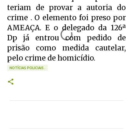
teriam de provar a autoria do
crime . O elemento foi preso por
AMEAÇA. E o delegado da 126ª
Dp já entrou com pedido de
prisão como medida cautelar,
pelo crime de homicídio.
NOTÍCIAS POLICIAIS .
C
o
m