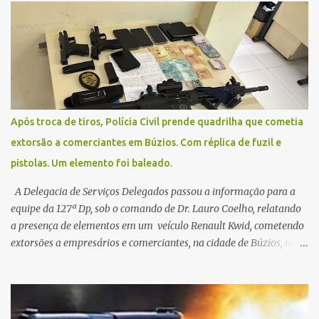
Contamos com a compreensão de toda população, pois se trata de
uma situação climática que foge ao controle da administração
pública.
Após troca de tiros, Polícia Civil prende quadrilha que cometia
extorsão a comerciantes em Búzios. Com réplica de fuzil e
pistolas. Um elemento foi baleado.
A Delegacia de Serviços Delegados passou a informação para a
equipe da 127ª Dp, sob o comando de Dr. Lauro Coelho, relatando
a presença de elementos em um veículo Renault Kwid, cometendo
extorsões a empresários e comerciantes, na cidade de Búzios, na
manhã de sexta feira (05). De posse da placa do carro, a equipe da
Civil conseguiu aborda los na Estrada de Guriri quanto tentavam
fugir da cidade Buziana. Um dos detidos é policial civil e este foi
baleado na perna na troca de tiros . Na ocorrência, três armas,