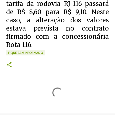
tarifa da rodovia RJ-116 passará
de R$ 8,60 para R$ 9,10. Neste
caso, a alteração dos valores
estava prevista no contrato
firmado com a concessionária
Rota 116.
FIQUE BEM INFORMADO
C
o
m
e