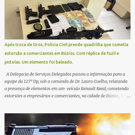
uma situação climática que foge ao controle da administração
pública.
Após troca de tiros, Polícia Civil prende quadrilha que cometia
extorsão a comerciantes em Búzios. Com réplica de fuzil e
pistolas. Um elemento foi baleado.
A Delegacia de Serviços Delegados passou a informação para a
equipe da 127ª Dp, sob o comando de Dr. Lauro Coelho, relatando
a presença de elementos em um veículo Renault Kwid, cometendo
extorsões a empresários e comerciantes, na cidade de Búzios, na
manhã de sexta feira (05). De posse da placa do carro, a equipe da
Civil conseguiu aborda los na Estrada de Guriri quanto tentavam
fugir da cidade Buziana. Um dos detidos é policial civil e este foi
baleado na perna na troca de tiros . Na ocorrência, três armas,
pistolas e uma réplica de fuzil, foram apreendidas. O homem