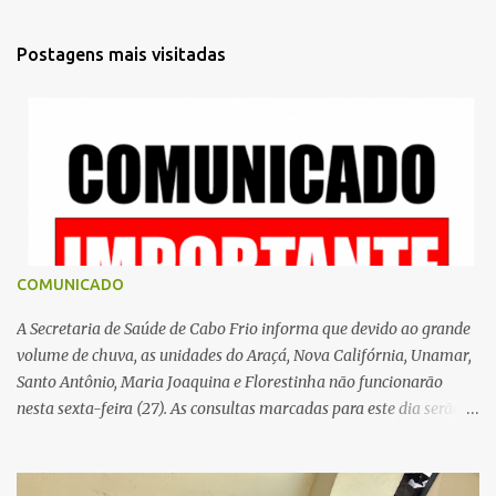
n
t
Postagens mais visitadas
á
r
i
o
s
COMUNICADO
A Secretaria de Saúde de Cabo Frio informa que devido ao grande
volume de chuva, as unidades do Araçá, Nova Califórnia, Unamar,
Santo Antônio, Maria Joaquina e Florestinha não funcionarão
nesta sexta-feira (27). As consultas marcadas para este dia serão
remarcadas; a orientação é que os pacientes procurem as unidades
na segunda-feira (2) para saberem o dia da remarcação.
Contamos com a compreensão de toda população, pois se trata de