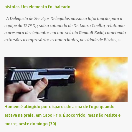
pistolas. Um elemento foi baleado.
A Delegacia de Serviços Delegados passou a informação para a
equipe da 127ª Dp, sob o comando de Dr. Lauro Coelho, relatando
a presença de elementos em um veículo Renault Kwid, cometendo
extorsões a empresários e comerciantes, na cidade de Búzios, na
manhã de sexta feira (05). De posse da placa do carro, a equipe da
Civil conseguiu aborda los na Estrada de Guriri quanto tentavam
fugir da cidade Buziana. Um dos detidos é policial civil e este foi
baleado na perna na troca de tiros . Na ocorrência, três armas,
pistolas e uma réplica de fuzil, foram apreendidas. O homem
baleado foi identificado como Claudio Bastos, conhecido no meio
político.
Homem é atingido por disparos de arma de fogo quando
estava na praia, em Cabo Frio. É socorrido, mas não resiste e
morre, neste domingo (30)