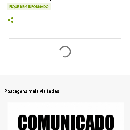
FIQUE BEM INFORMADO
C
o
m
e
n
t
Postagens mais visitadas
á
r
i
o
s