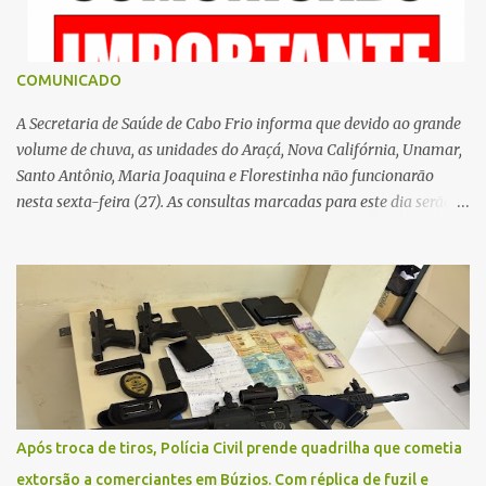
COMUNICADO
A Secretaria de Saúde de Cabo Frio informa que devido ao grande
volume de chuva, as unidades do Araçá, Nova Califórnia, Unamar,
Santo Antônio, Maria Joaquina e Florestinha não funcionarão
nesta sexta-feira (27). As consultas marcadas para este dia serão
remarcadas; a orientação é que os pacientes procurem as unidades
na segunda-feira (2) para saberem o dia da remarcação.
Contamos com a compreensão de toda população, pois se trata de
uma situação climática que foge ao controle da administração
pública.
Após troca de tiros, Polícia Civil prende quadrilha que cometia
extorsão a comerciantes em Búzios. Com réplica de fuzil e