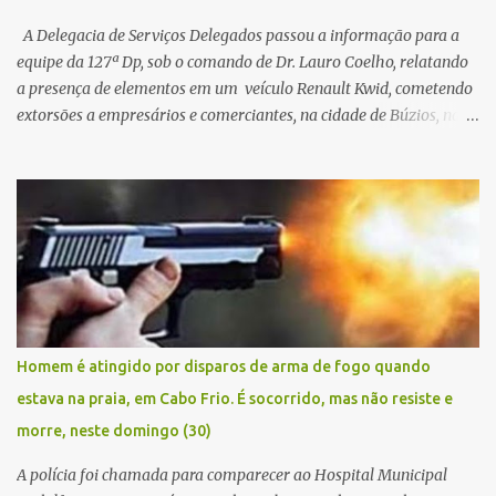
A Delegacia de Serviços Delegados passou a informação para a
equipe da 127ª Dp, sob o comando de Dr. Lauro Coelho, relatando
a presença de elementos em um veículo Renault Kwid, cometendo
extorsões a empresários e comerciantes, na cidade de Búzios, na
manhã de sexta feira (05). De posse da placa do carro, a equipe da
Civil conseguiu aborda los na Estrada de Guriri quanto tentavam
fugir da cidade Buziana. Um dos detidos é policial civil e este foi
baleado na perna na troca de tiros . Na ocorrência, três armas,
pistolas e uma réplica de fuzil, foram apreendidas. O homem
baleado foi identificado como Claudio Bastos, conhecido no meio
político.
Homem é atingido por disparos de arma de fogo quando
estava na praia, em Cabo Frio. É socorrido, mas não resiste e
morre, neste domingo (30)
A polícia foi chamada para comparecer ao Hospital Municipal