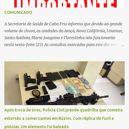
COMUNICADO
A Secretaria de Saúde de Cabo Frio informa que devido ao grande
volume de chuva, as unidades do Araçá, Nova Califórnia, Unamar,
Santo Antônio, Maria Joaquina e Florestinha não funcionarão
nesta sexta-feira (27). As consultas marcadas para este dia serão
remarcadas; a orientação é que os pacientes procurem as unidades
na segunda-feira (2) para saberem o dia da remarcação.
Contamos com a compreensão de toda população, pois se trata de
uma situação climática que foge ao controle da administração
pública.
Após troca de tiros, Polícia Civil prende quadrilha que cometia
extorsão a comerciantes em Búzios. Com réplica de fuzil e
pistolas. Um elemento foi baleado.