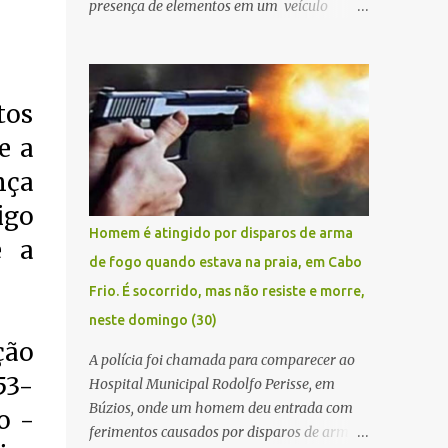
presença de elementos em um veículo
Renault Kwid, cometendo extorsões a
empresários e comerciantes, na cidade de
Búzios, na manhã de sexta feira (05). De
posse da placa do carro, a equipe da Civil
tos
conseguiu aborda los na Estrada de Guriri
e a
quanto tentavam fugir da cidade Buziana.
Um dos detidos é policial civil e este foi
nça
baleado na perna na troca de tiros . Na
igo
ocorrência, três armas, pistolas e uma
Homem é atingido por disparos de arma
e a
réplica de fuzil, foram apreendidas. O
de fogo quando estava na praia, em Cabo
homem baleado foi identificado como
Frio. É socorrido, mas não resiste e morre,
Claudio Bastos, conhecido no meio político.
neste domingo (30)
ção
A polícia foi chamada para comparecer ao
53-
Hospital Municipal Rodolfo Perisse, em
Búzios, onde um homem deu entrada com
o -
ferimentos causados por disparos de arma