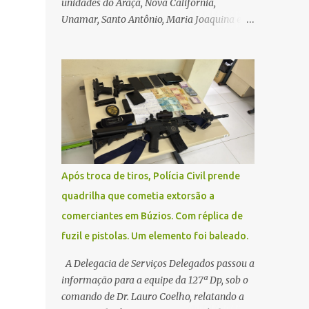
unidades do Araçá, Nova Califórnia,
Unamar, Santo Antônio, Maria Joaquina e
Florestinha não funcionarão nesta sexta-
feira (27). As consultas marcadas para este
dia serão remarcadas; a orientação é que os
pacientes procurem as unidades na
segunda-feira (2) para saberem o dia da
remarcação. Contamos com a compreensão
de toda população, pois se trata de uma
situação climática que foge ao controle da
administração pública.
Após troca de tiros, Polícia Civil prende
quadrilha que cometia extorsão a
comerciantes em Búzios. Com réplica de
fuzil e pistolas. Um elemento foi baleado.
A Delegacia de Serviços Delegados passou a
informação para a equipe da 127ª Dp, sob o
comando de Dr. Lauro Coelho, relatando a