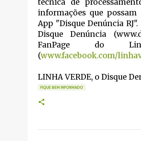
técnica de processamen
informações que possam i
App "Disque Denúncia RJ". 
Disque Denúncia (www.di
FanPage do Li
(
www.facebook.com/linha
LINHA VERDE, o Disque De
FIQUE BEM INFORMADO
C